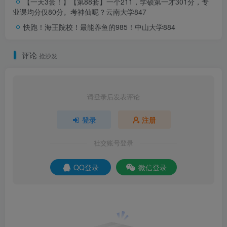
【一天3套！】【第88套】一个211，学硕第一才301分，专
业课均分仅80分。考神仙呢？
云南大学847
快跑！海王院校！最能养鱼的985！
中山大学884
评论
抢沙发
请登录后发表评论
登录
注册
社交账号登录
QQ登录
微信登录