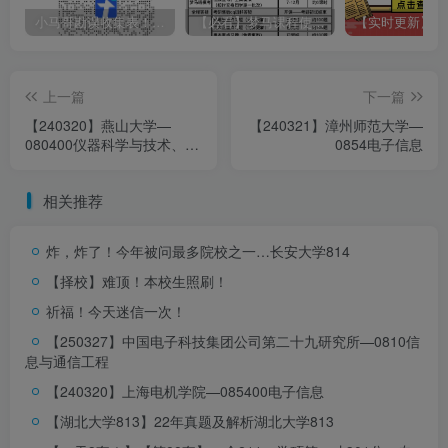
小马哥勘误收集表！感谢您的支持！
【必看】梦马课程使用方法！
上一篇
下一篇
【240320】燕山大学—
【240321】漳州师范大学—
080400仪器科学与技术、
0854电子信息
085400电子信息、085407
仪器仪表工程、085410人工
相关推荐
智能
炸，炸了！今年被问最多院校之一…
长安大学814
【择校】难顶！本校生照刷！
祈福！今天迷信一次！
【250327】中国电子科技集团公司第二十九研究所—0810信
息与通信工程
【240320】上海电机学院—085400电子信息
【湖北大学813】22年真题及解析
湖北大学813