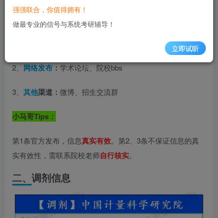
强强联合，你值得拥有！
一、来源说明
做最专业的信号与系统考研辅导！
1、
官方发布：
学校官网、研招网
立即试听
2、
网络发布
：
学术论坛、院校bbs
3、
其他
渠道：
微博、招生交流群
小马哥Tips：
第1条官方发布，信息
真实有效
。第2、3条不保证信息的真
实有效性，需联系院校老师
自行核实
。
二、
调剂信息