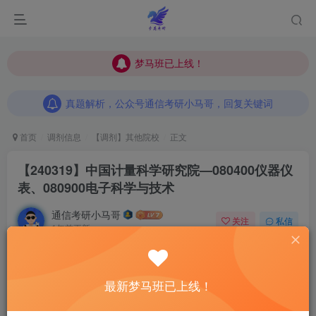
梦马班已上线！
梦马班已上线！
真题解析，公众号通信考研小马哥，回复关键词
梦马班已上线！
真题解析，公众号通信考研小马哥，回复关键词
真题解析，公众号通信考研小马哥，回复关键词
首页
调剂信息
【调剂】其他院校
正文
【240319】中国计量科学研究院—080400仪器仪
表、080900电子科学与技术
通信考研小马哥
关注
私信
1年前更新
0
377
652
调剂是一场信息战。
初试成绩没有那么理想的同学
一定要好
最新梦马班已上线！
好把握调剂系统开放前这段时间。
事在人为！
这段时间我将
为大家收集
最新最全
的调剂信息。