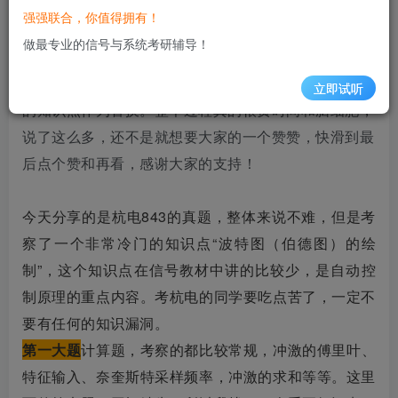
些题目无法还原。甚至有的回忆版题目只有几个字，我
强强联合，你值得拥有！
就只能根据这几个字进行题目的还原。首先会思考可能
做最专业的信号与系统考研辅导！
的考点有哪些，全部罗列出来，再结合这所院校的考纲
和参考教材，从中选出我认为最有可能考察的、最重要
立即试听
的知识点作为替换。整个过程真的很费时间和脑细胞，
说了这么多，还不是就想要大家的一个赞赞，快滑到最
后点个赞和再看，感谢大家的支持！
今天分享的是杭电843的真题，整体来说不难，但是考
察了一个非常冷门的知识点“波特图（伯德图）的绘
制”，这个知识点在信号教材中讲的比较少，是自动控
制原理的重点内容。考杭电的同学要吃点苦了，一定不
要有任何的知识漏洞。
第一大题
计算题，考察的都比较常规，冲激的傅里叶、
特征输入、奈奎斯特采样频率，冲激的求和等等。这里