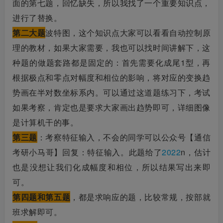
面的第七题，回忆缺失，所以我找了一个重要知识点，
进行了替换。
第二大题
波特图，这个知识点大家可以看看自动控制原
理的教材，如果大家需要，我也可以找时间讲解下，这
种题的做题套路都是固定的：首先需要化成尾1型，再
根据极点和零点对幅度和相位的影响，将对应的变换趋
势画在半对数坐标系内。可以通过这道题练习下，考试
如果考察，肯定也是要求大家画出趋势即可，详细图像
是计算机干的事。
第三题
：考察特征输入，不会的同学可以公众号【通信
考研小马哥】回复：特征输入。此题给了
2022
n，估计
也是没想让我们化成幅度和相位，所以结果写出来即
可。
第四题和第五题
，都是求响应的题，比较常规，按部就
班求解即可。