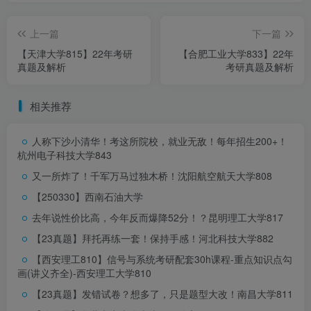
上一篇
下一篇
【天津大学815】22年考研
【合肥工业大学833】22年
真题及解析
考研真题及解析
相关推荐
人称下沙小清华！考这所院校，就业无敌！每年招生200+！
杭州电子科技大学843
又一所炸了！千军万马过独木桥！
沈阳航空航天大学808
【250330】西南石油大学
去年说性价比高，今年反而爆降52分！？
昆明理工大学817
【23真题】拜托再练一套！保持手感！
河北科技大学882
【西安理工810】信号与系统考研配套30h课程-重点知识点勾
画(讲义齐全)-西安理工大学810
【23真题】发错试卷？想多了，只是题型大改！
南昌大学811