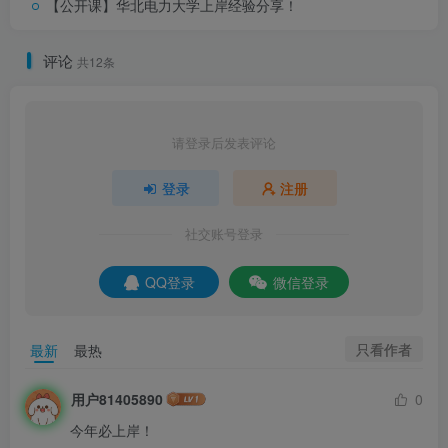
【公开课】华北电力大学上岸经验分享！
评论
共12条
真题题目pdf，登陆后下载（提取码：
yyds）
请登录后发表评论
此处内容已隐藏，请评论后刷新页面查看.
登录
注册
社交账号登录
真题详细解析领取，请于公众号【通信考研小马哥】
回复：
QQ登录
微信登录
2284301
留个点赞和在看再走呀~
只看作者
最新
最热
你们是我更新的唯一动力！
用户81405890
0
今年必上岸！
请做完再看解析哦~