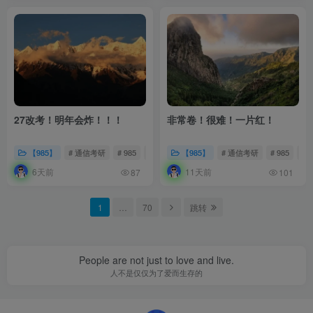
27改考！明年会炸！！！
非常卷！很难！一片红！
【985】
# 通信考研
# 985
# 择校分析
【985】
# 通信考研
# 985
#
6天前
11天前
87
101
1
…
70
跳转
People are not just to love and live.
人不是仅仅为了爱而生存的