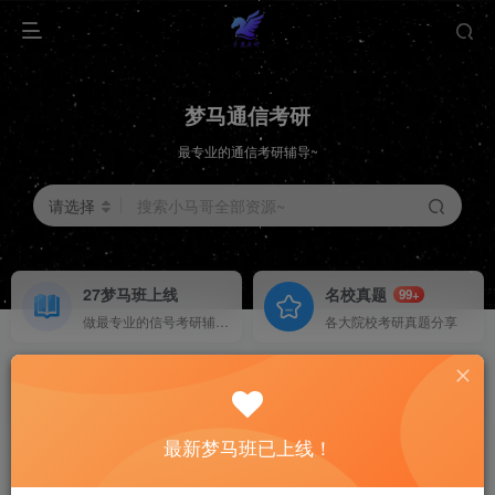
梦马通信考研
最专业的通信考研辅导~
请选择
搜索小马哥全部资源~
27梦马班上线
名校真题
99+
做最专业的信号考研辅导~
各大院校考研真题分享
关注公粽号：通信考研小马哥
择校分析
重点勾画
HOT
27梦马全程班已上线！
各大院校择校分析
上岸学长学姐考纲勾画
关注公粽号：通信考研小马哥
最新梦马班已上线！
27梦马全程班已上线！