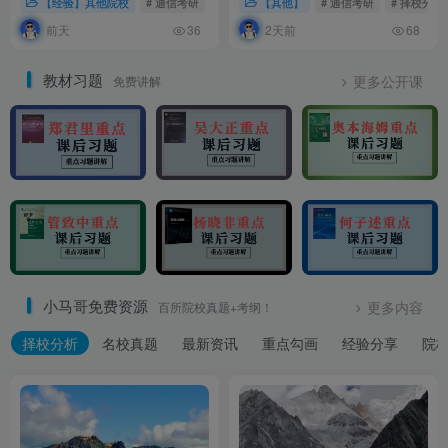
【经验】其他院校
# 通信考研
# 经验分享
【其他】
# 26考研
# 通信考研
# 择校分析
前天
2天前
36
68
教材习题
免费讲解
更多公开课
小马哥免费资源
百所院校真题+考纲！
更多内容
择校分析
名校真题
最新资讯
重点勾画
经验分享
院