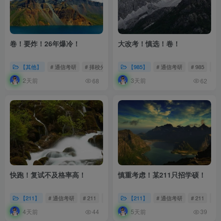
卷！要炸！26年爆冷！
大改考！慎选！卷！
【其他】
# 通信考研
# 择校分析
# 27考研
【985】
# 通信考研
# 985
#
2天前
3天前
68
62
快跑！复试不及格率高！
慎重考虑！某211只招学硕！
【211】
# 通信考研
# 211
# 择校分析
【211】
# 通信考研
# 211
#
4天前
5天前
44
39