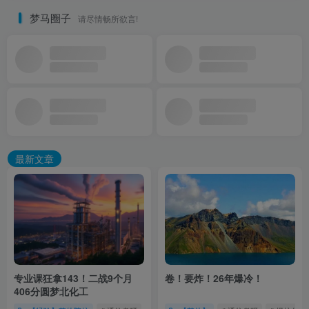
梦马圈子
请尽情畅所欲言!
最新文章
专业课狂拿143！二战9个月
卷！要炸！26年爆冷！
406分圆梦北化工