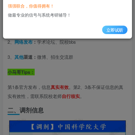
强强联合，你值得拥有！
一、来源说明
做最专业的信号与系统考研辅导！
1、
官方发布：
学校官网、研招网
立即试听
2、
网络发布
：
学术论坛、院校bbs
3、
其他
渠道：
微博、招生交流群
小马哥Tips：
第1条官方发布，信息
真实有效
。第2、3条不保证信息的真
实有效性，需联系院校老师
自行核实
。
二、
调剂信息