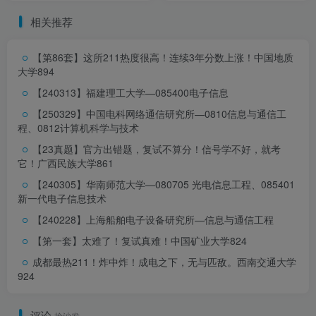
术
相关推荐
【第86套】这所211热度很高！连续3年分数上涨！
中国地质
大学894
【240313】福建理工大学—085400电子信息
【250329】中国电科网络通信研究所—0810信息与通信工
程、0812计算机科学与技术
【23真题】官方出错题，复试不算分！信号学不好，就考
它！
广西民族大学861
【240305】华南师范大学—080705 光电信息工程、085401
新一代电子信息技术
【240228】上海船舶电子设备研究所—信息与通信工程
【第一套】太难了！复试真难！
中国矿业大学824
成都最热211！炸中炸！成电之下，无与匹敌。
西南交通大学
924
评论
抢沙发