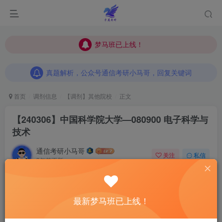
梦马班已上线！
梦马班已上线！
真题解析，公众号通信考研小马哥，回复关键词
梦马班已上线！
真题解析，公众号通信考研小马哥，回复关键词
真题解析，公众号通信考研小马哥，回复关键词
首页
调剂信息
【调剂】其他院校
正文
【240306】中国科学院大学—080900 电子科学与
技术
通信考研小马哥
关注
私信
2年前更新
0
484
6
调剂是一场信息战。
初试成绩没有那么理想的同学
一定要好
最新梦马班已上线！
好把握调剂系统开放前这段时间。
事在人为！
这段时间我将
为大家收集
最新最全
的调剂信息。