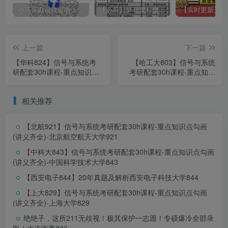
小马哥勘误收集表！感谢您的支持！
【必看】梦马课程使用方法！
上一篇
下一篇
【华科824】信号与系统考
【哈工大803】信号与系统
研配套30h课程-重点知识点
考研配套30h课程-重点知识
勾画(讲义齐全)-华中科技大
点勾画(讲义齐全)-哈尔滨工
学824
业大学803
相关推荐
【北航921】信号与系统考研配套30h课程-重点知识点勾画
(讲义齐全)-北京航空航天大学921
【中科大843】信号与系统考研配套30h课程-重点知识点勾画
(讲义齐全)-中国科学技术大学843
【西安电子844】20年真题及解析
西安电子科技大学844
公众号【通信考研小马哥】回复:
[南昌]获取完整版重点分析
0
2
【上大829】信号与系统考研配套30h课程-重点知识点勾画
(讲义齐全)-上海大学829
教材
绝绝子，这所211无歧视！极其保护一志愿！专硕爆冷全部录