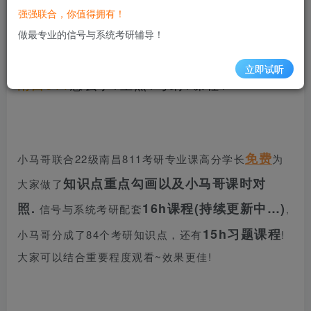
信号与系统考研交流QQ群：807157038
强强联合，你值得拥有！
做最专业的信号与系统考研辅导！
立即试听
南昌811
怎么学?重点?考纲?课程?
免费
小马哥联合22级南昌811考研专业课高分学长
为
知识点重点勾画以及小马哥课时对
大家做了
照.
16h课程(持续更新中…)
信号与系统考研配套
,
15h习题课程
小马哥分成了84个考研知识点，还有
!
大家可以结合重要程度观看~效果更佳!