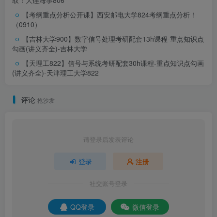
取！
大连海事806
【考纲重点分析公开课】西安邮电大学824考纲重点分析！
官方推荐教材：
（0910）
【吉林大学900】数字信号处理考研配套13h课程-重点知识点
勾画(讲义齐全)-吉林大学
【天理工822】信号与系统考研配套30h课程-重点知识点勾画
《信号与系统》第三版 郑君里
(讲义齐全)-天津理工大学822
评论
抢沙发
请登录后发表评论
登录
注册
社交账号登录
03
QQ登录
微信登录