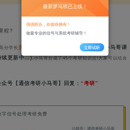
最新梦马班已上线！
强强联合，你值得拥有！
课程?
做最专业的信号与系统考研辅导！
免费
知识点重点勾画以及小马哥课
高分学长
为大家做了
立即试听
持续更新中…)
小马哥分成了45个考研知识点
!大家可以结合
,
最新
公众号【通信考研小马哥】回复：
“考研”
数字信号处理考研免费