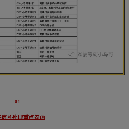
0
1
字信号处理重点勾画