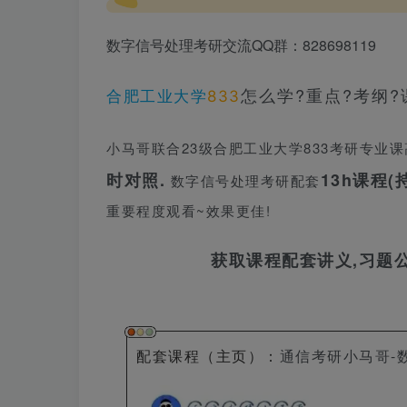
数字信号处理考研交流QQ群：828698119
怎么学?重点?考纲?
合肥工业大学
833
小马哥联合23
级
合肥工业大学833
考研专业
课
时对照.
13h课程(
数字信号处理考研配套
重要程度观看~效果更佳!
获取课程配套讲义,习题
配套课程（主页）
：
通信考研小马哥-