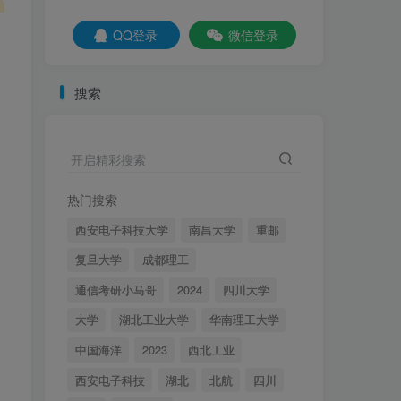
社交账号登录
QQ登录
微信登录
QQ登录
微信登录
搜索
百所院校真题+考纲！
开启精彩搜索
更多内容
资讯
名校真题
择校分析
重点勾画
经验分享
调剂信息
热门搜索
西安电子科技大学
南昌大学
重邮
【实时更新】梦马信号与
1
系统交流qq群
复旦大学
成都理工
2年前
2.1W+
通信考研小马哥
2024
四川大学
【梦马班】27信号与系
2
大学
湖北工业大学
华南理工大学
统全程班开课啦！
中国海洋
2023
西北工业
4个月前
4531
西安电子科技
湖北
北航
四川
秒杀通信考研中的电路原
3