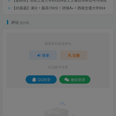
【金榜班】合肥工业大学833|26合工大通信考研信号与系统
【23真题】满分！最高150分！评级A+！
西南交通大学924
小马哥Tips：
评论
抢沙发
河海大学863通信的参考书目如下：
通信原理：
请登录后发表评论
登录
注册
①《通信原理》（第七版）
樊昌信
,
国防工业出版社
社交账号登录
②《现代通信原理》
曹志刚
，清华大学出版社
QQ登录
微信登录
电子信息综合：
①《电子技术基础数字部分》（第六版）
康华光
，高等教
育出版社