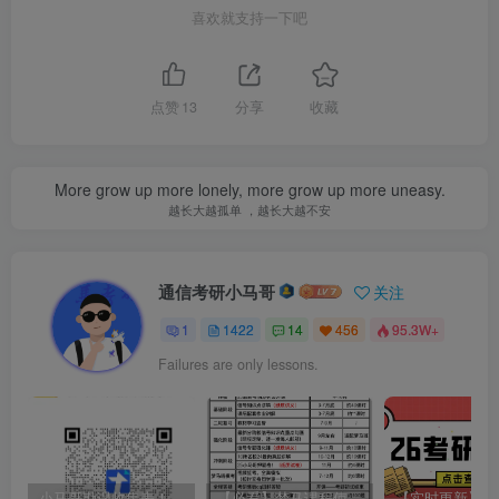
【河海大学863】考研重点知识勾画
喜欢就支持一下吧
1.3 复试科目及参考书目
点赞
13
分享
收藏
图3
：河海大学
复试科目
More grow up more lonely, more grow up more uneasy.
越长大越孤单 ，越长大越不安
通信考研小马哥
关注
1
1422
14
456
95.3W+
Failures are only lessons.
图4：河海大学复试参考书目
小马哥勘误收集表！感谢您的支持！
【必看】梦马课程使用方法！