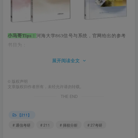
小马哥Tips：
河海大学863信号与系统，官网给出的参考
书
目为：
展开阅读全文
①
《《信号与线性系统（上、下）》（第六版），
管致中
等编，高等教育出版社，2015年。
©
版权声明
文章版权归作者所有，未经允许请勿转载。
②《数字信号处理》（第3版），
吴镇扬
，高等教育出版
THE END
社，2016年。
另外我联合上岸的高分学长学姐做了河海大学863信号与
【211】
系统部分的重点知识勾画，可以点击下面链接自取：
# 通信考研
# 211
# 择校分析
# 27考研