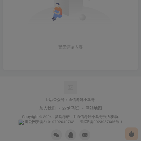
②《程序设计基础教程》（c语言描述）（第二版）
丁海
军
，清华大学出版社
1.4 复试方案
（1）复试内容包括（
复试总分350分，210分及格
）
暂无评论内容
①
专业课笔试
(100
分，40分及格
)
闭卷形式
，考试时间2小
时
。
②外语听力及口语考核
(50
分，30分及格
)
面试形式
，
主要
考核考生使用外语进行沟通交流的能力,包含公共外语和专
b站/公众号：通信考研小马哥
加入我们
27梦马班
网站地图
业英语。
Copyright © 2024 ·
梦马考研
· 由
通信考研小马哥
强力驱动.
川公网安备51010702042762
蜀ICP备2023037666号-1
③综合素质考核
（200分，120分及格）
面试形式
，
120分
及格
，主要考核考生专业理论知识和应用技能掌握程度、