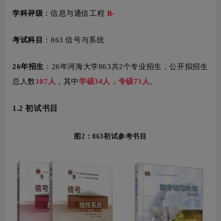
学科评级
：
信息与通信工程
B-
考试科目
：863 信号与系统
26年招生
：26年河海大学863
共2个专业招生，公开
拟招生
总人数
107人
，其中
学硕34人，专硕73人
。
1.2 初试书目
图
2
：863初试参考书目