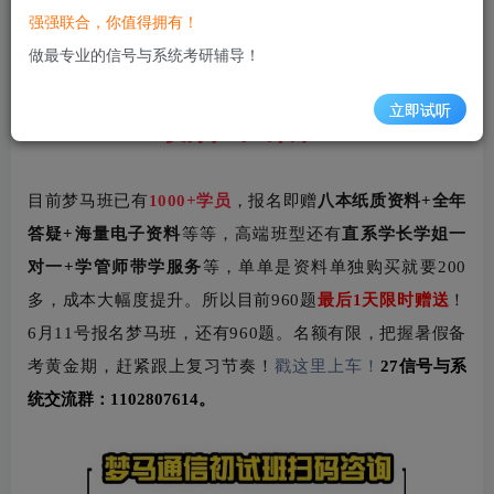
强强联合，你值得拥有！
题》！
做最专业的信号与系统考研辅导！
立即试听
最后1天截止
目前梦马班已有
1000+学员
，报名即赠
八本纸质资料+全年
答疑+海量电子资料
等等，高端班型还有
直系学长学姐一
对一+
学管师带学服务
等
，单单是资料单独购买就要200
多，成本大幅度提升。所以目前960题
最后1天限时赠送
！
6月11号报名梦马班，还有960题。名额有限，把握暑假备
考黄金期，赶紧跟上复习节奏！
戳这里上车！
27信号与系
统交流群：
1102807614
。