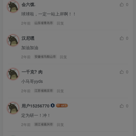
会六馍.
0
球球啦，一定一站上岸啊！！
2年前
回复
山东省青岛市
六、真题知识点分析：
汉尼嘿
0
第一大题简答题，包括7道小题
加油加油
2年前
回复
安徽省马鞍山市
第1小题考察
积分器的因果性、稳定性判断以及系统因果稳定
的判断准则；
一千克? 肉
0
小马哥yyds
第2小题考察
冲激函数的尺度变换性质以及冲激偶的性质；
2年前
回复
江苏省南京市
第3小题考察
离散时间周期信号时域相乘后的频谱系数；
用户15256770
0
第4小题考察
傅里叶变换的幅频特性和相频特性对波形的影
定为研一！冲！
响；
2年前
回复
浙江省嘉兴市