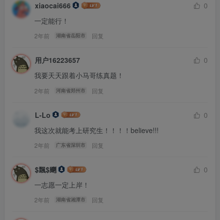
第5小题考察
离散时间信号经过系统后的频谱系数求解；
xiaocai666
0
一定能行！
第6小题考察
双边拉普拉斯逆变换；
2年前
回复
湖南省岳阳市
第7小题考察
单位冲激响应的初值和终值求解，记得判断条
用户16223657
0
件；
我要天天跟着小马哥练真题！
2年前
回复
河南省郑州市
第二大题计算题
L-Lo
0
考察
离散时间因果线性时不变系统的线性性质，利用性质求
我这次就能考上研究生！！！！believe!!!
解零输入响应以及对应的零状态响应，很经典的一道题；
2年前
回复
广东省深圳市
第三大题计算题
$飄$䬟
0
考察
根据系统函数求解系统对应的差分方程系统函数的零极
一志愿一定上岸！
点和收敛域以及判断系统的稳定性，求解零状态响应和零输
2年前
回复
湖南省湘潭市
入响应；