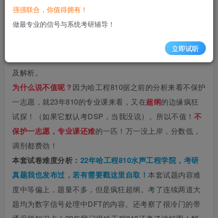
强强联合，你值得拥有！
往期真题合集链接
做最专业的信号与系统考研辅导！
（文章最下方所有真题索引!）
小马哥Tips：
立即试听
今天分享的是23年哈尔滨工程大学810的信号与系统试题
及解析。
为什么说不值呢？
因为哈工程810据之前的分析来看不保护
一志愿，就23年810的专业课来看，又在
超纲
的边缘疯狂
试探！（如果它默认考DSP，当我没说）。所以不值！
不
保护一志愿，专业课还难
的一匹！万一没上岸，分数低，
调剂都费劲！
本套试卷难度分析：
22年哈工程810水声工程学院，考研
真题我也发布过，若有需要戳这里自取！
本套试题内容难
度中等偏上，
题量不多，但是疯狂超纲。考了连续两道大
题均为数字信号处理中DFT的内容。还考察了很冷门的带