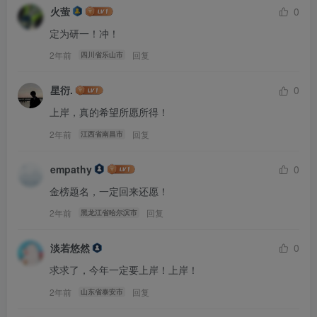
火萤
0
定为研一！冲！
真题详细解析领取，请于公众号【通信考研小马哥】
回复：
2年前
回复
四川省乐山市
2381002
星衍.
0
留个点赞和在看再走呀~
上岸，真的希望所愿所得！
2年前
回复
江西省南昌市
你们是我更新的唯一动力！
empathy
0
请做完再看解析哦~
金榜题名，一定回来还愿！
哈尔滨工程大学810的考研交流q群：786084414，群内会
2年前
回复
黑龙江省哈尔滨市
不定期上传复习文件与各种资料，欢迎大家进群交流学
淡若悠然
0
习！
求求了，今年一定要上岸！上岸！
2年前
回复
山东省泰安市