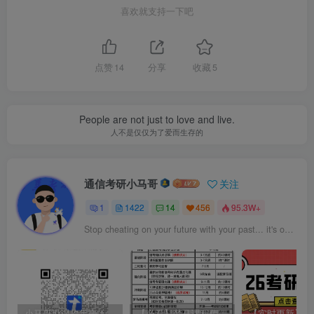
喜欢就支持一下吧
点赞
14
分享
收藏
5
People are not just to love and live.
人不是仅仅为了爱而生存的
通信考研小马哥
关注
1
1422
14
456
95.3W+
Stop cheating on your future with your past... it's over.
小马哥勘误收集表！感谢您的支持！
【必看】梦马课程使用方法！