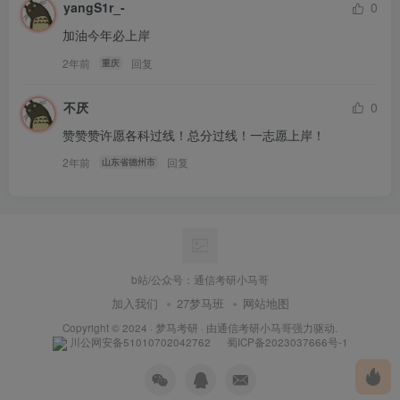
yangS1r_-
0
第四大题计算题
加油今年必上岸
2年前
回复
重庆
考察
了系统框图求解信号的系统函数，稳定性判断，并且画
出冲激响应的大致波形；
不厌
0
赞赞赞许愿各科过线！总分过线！一志愿上岸！
第五大题计算题
2年前
回复
山东省德州市
考察
对带通信号进行周期冲激串采样以及得到频谱图，在给
定采样频率以后画出采样后的波形，并且在频谱不产生混叠
的情况下,分析采样率的上限；
b站/公众号：通信考研小马哥
第六大题计算题
加入我们
27梦马班
网站地图
Copyright © 2024 ·
梦马考研
· 由
通信考研小马哥
强力驱动.
考察
经过理想带通滤波器后系统的输出的频谱图以及时域表
川公网安备51010702042762
蜀ICP备2023037666号-1
达式；