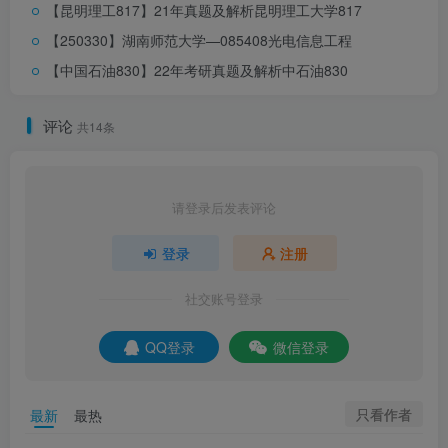
【昆明理工817】21年真题及解析
昆明理工大学817
【250330】湖南师范大学—085408光电信息工程
【中国石油830】22年考研真题及解析
中石油830
评论
共14条
请登录后发表评论
登录
注册
社交账号登录
真题题目pdf，登陆后下载（提取码：
QQ登录
微信登录
yyds）
只看作者
最新
最热
此处内容已隐藏，请评论后刷新页面查看.