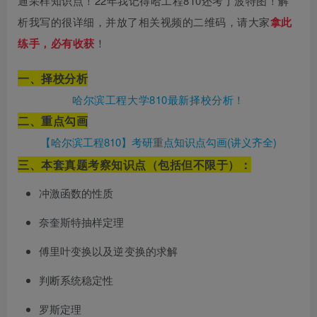
通采样知识点！22年我记得哈工程810还考了波特图！解
析我写的很详细，并放了相关视频的二维码，请大家
拿此
练手，必有收获
！
一、择校分析
哈尔滨工程大学810最新择校分析！
二、重点勾画
【哈尔滨工程810】考研重点知识点勾画(讲义齐全)
三、本套真题考察知识点（包括但不限于）：
冲激函数的性质
奈奎斯特抽样定理
傅里叶变换以及逆变换的求解
判断系统稳定性
罗斯定理