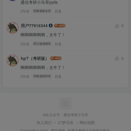
通信考研小马哥yyds
2年前
回复
河南省新乡市
用户77916344
0
啊啊啊啊啊啊，太牛了！
2年前
回复
四川省成都市
hp?（考研版）
0
啊啊啊啊啊啊，太牛了！
2年前
回复
河南省郑州市
真题题目pdf，登陆后下载（提取码：
yyds）
b站/公众号：通信考研小马哥
此处内容已隐藏，请评论后刷新页面查看.
加入我们
27梦马班
网站地图
Copyright © 2024 ·
梦马考研
· 由
通信考研小马哥
强力驱动.