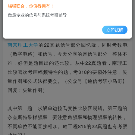
强强联合，你值得拥有！
了！加油！等你们好消息！上岸了记得来还愿！
做最专业的信号与系统考研辅导！
23小马哥押题卷已更新！已更新直播逐题讲解！
立即试听
【2023押题卷】信号与系统考研最后一卷
南京理工大学
的22真题信号部分回忆版，同时考数电
（数字电路）和信号，今天分享的是信号部分，整体不
难，好但是题目出的还比较。从中22真题看，南理工
比较喜欢考画幅频特性的题，考818的要额外注意，矢
量作图和公式法都要会。（公众号【通信考研小马哥】
回复：矢量作图）
其中第二题，求解单边拉氏变换比较容易错。第三题的
奈奎斯特采样频率，要注意角频率和物理频率的转换，
不同单位不能直接相加。哈工程815的22真题也有考察