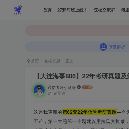
首页
27梦马班上线！
院校交流群
傅
真题解析，
真题解析，
真题解析，
首页
名校真题
正文
【大连海事806】22年考研真题及
通信考研小马哥
2年前更新
这是我更新的
第62套22年信号考研真题
—
今
不难，第一大题第一小题建议用拉氏变换做