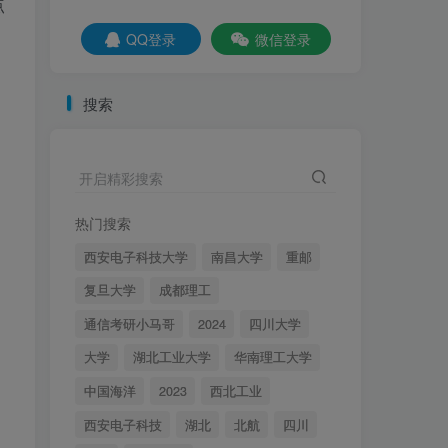
点
社交账号登录
QQ登录
微信登录
QQ登录
微信登录
搜索
百所院校真题+考纲！
开启精彩搜索
更多内容
资讯
名校真题
择校分析
重点勾画
经验分享
调剂信息
热门搜索
西安电子科技大学
南昌大学
重邮
【实时更新】梦马信号与
1
系统交流qq群
复旦大学
成都理工
2年前
2.1W+
通信考研小马哥
2024
四川大学
【梦马班】27信号与系
2
大学
湖北工业大学
华南理工大学
统全程班开课啦！
中国海洋
2023
西北工业
4个月前
4601
西安电子科技
湖北
北航
四川
秒杀通信考研中的电路原
3