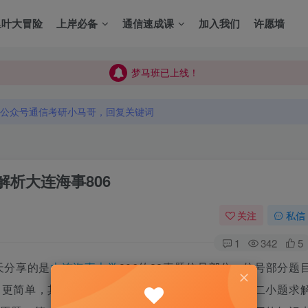
里叶大冒险
上岸必备
通信速成课
加入我们
许愿墙
梦马班已上线！
梦马班已上线！
公众号通信考研小马哥，回复关键词
梦马班已上线！
公众号通信考研小马哥，回复关键词
公众号通信考研小马哥，回复关键词
解析
大连海事806
关注
私信
1
342
5
天分享的是
大连海事大学
806的22真题信号部分，信号部分题
，更简单，其他方法比较易错，且繁琐。
第一大题第二小题求