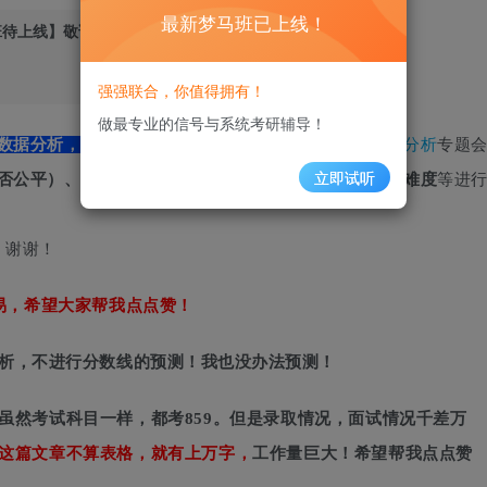
最新梦马班已上线！
班待上线】​敬请期待！
9
11.9W+
强强联合，你值得拥有！
做最专业的信号与系统考研辅导！
数据分析，帮助大家进行报考前的千层博弈。
这个
择校分析
专题
立即试听
否公平）、往年录取名单、招生人数、分数线、专业课难度
等进
最新
，谢谢！
易，希望大家帮我点点赞！
分析，不进行分数线的预测！我也没办法预测！
虽然考试科目一样，都考859。但是录取情况，面试情况千差万
！这篇文章不算表格，就有上万字，
工作量巨大！希望帮我点点赞