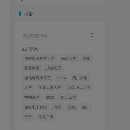
理。
3个月前
82
搜索
注意查收！！！27梦马
4
班课表
开启精彩搜索
4个月前
181
小马哥同门师兄招生。
5
热门搜索
西安电子科技大学
南昌大学
重邮
4个月前
42
复旦大学
成都理工
奔现啦！
6
通信考研小马哥
2024
四川大学
4个月前
86
大学
湖北工业大学
华南理工大学
27择校宝典！1555页，
中国海洋
2023
西北工业
7
46万字！
西安电子科技
湖北
北航
四川
6个月前
188
王子
湖北工业
直播提供骂醒服务，26
8
复试。