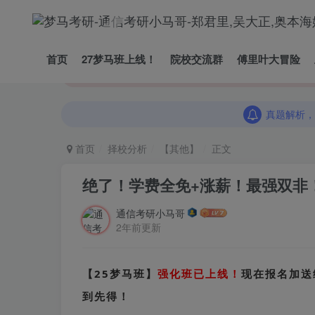
首页
27梦马班上线！
院校交流群
傅里叶大冒险
真题解析，
真题解析，
真题解析，
首页
择校分析
【其他】
正文
绝了！学费全免+涨薪！最强双非
通信考研小马哥
2年前更新
【25梦马班】
强化班已上线！
现在报名加送
到先得！