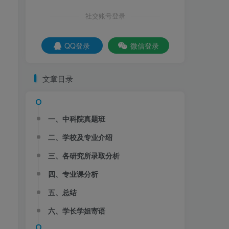
社交账号登录
社交账号登录
QQ登录
微信登录
QQ登录
微信登录
会
文章目录
百所院校真题+考纲！
行
更多内容
资讯
名校真题
择校分析
重点勾画
经验分享
调剂信息
一、中科院真题班
【实时更新】梦马信号与
1
二、学校及专业介绍
系统交流qq群
三、各研究所录取分析
2年前
2.1W+
四、专业课分析
【梦马班】27信号与系
2
统全程班开课啦！
五、总结
4个月前
4581
六、学长学姐寄语
秒杀通信考研中的电路原
3