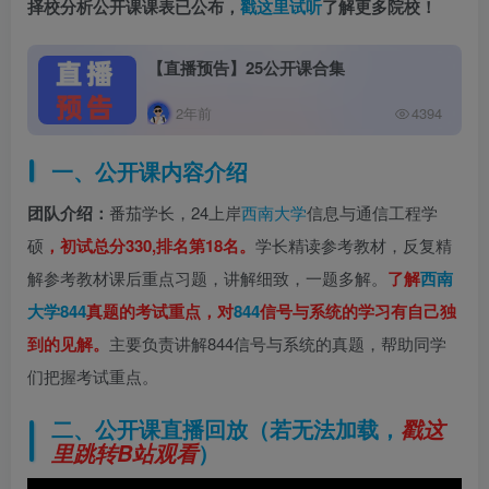
择校分析公开课课表已公布，
戳这里试听
了解更多院校
！
【直播预告】25公开课合集
2年前
4394
一、公开课内容介绍
团队介绍：
番茄学长，24上岸
西南大学
信息与通信工程学
硕
，初试总分330,排名第18名。
学长精读参考教材，反复精
解参考教材课后重点习题，讲解细致，一题多解。
了解
西南
大学
844
真题的考试重点，对
844
信号与系统的学习有自己独
到的见解。
主要负责讲解844信号与系统的真题，帮助同学
们把握考试重点。
二、公开课直播回放（若无法加载，
戳这
）
里跳转B站观看