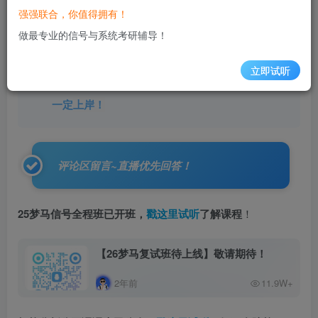
强强联合，你值得拥有！
院校或专业课的疑问，会在直播中
逐一解答
，大家
做最专业的信号与系统考研辅导！
在下面
扫码预约，评论区尽情提问
。
直播答疑，过
期不候
！
立即试听
希望大家在直播公开课中能有所收获，好好规划，
一定
上岸！
评论区留言~直播优先回答！
25梦马信号全程班已开班，
戳这里试听
了解课程
！
【26梦马复试班待上线】​敬请期待！
2年前
11.9W+