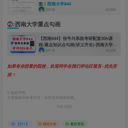
套！
西南大学844
2年前
526
②:西南大学重点勾画
【西南844】信号与系统考研配套30h课
程-重点知识点勾画(讲义齐全)-西南大学
2年前
228
844
如果有你想看的院校，欢迎同学在我们评论区留言~优先安
排！
©
版权声明
文章版权归作者所有，未经允许请勿转载。
THE END
【211】
择校分析
最新资讯