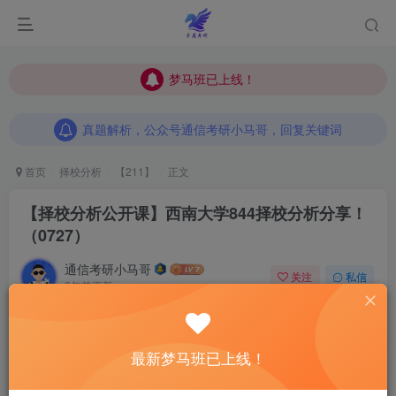
梦马班已上线！
梦马班已上线！
真题解析，公众号通信考研小马哥，回复关键词
梦马班已上线！
真题解析，公众号通信考研小马哥，回复关键词
真题解析，公众号通信考研小马哥，回复关键词
首页
择校分析
【211】
正文
【择校分析公开课】西南大学844择校分析分享！
（0727）
通信考研小马哥
关注
私信
2年前更新
0
457
15
最新梦马班已上线！
小马哥前言：
择校分析
公开课
邀请直系学长学姐分
享上岸经验
！每次公开课前，将收集同学们对具体