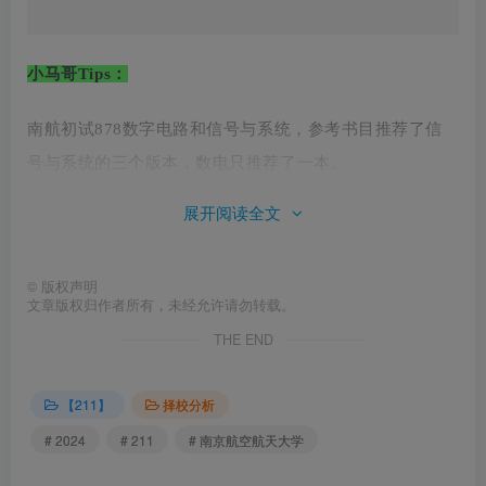
展开阅读全文
©
版权声明
文章版权归作者所有，未经允许请勿转载。
THE END
小马哥Tips：
【211】
择校分析
南航初试878数字电路和信号与系统，参考书目推荐了信
# 2024
# 211
# 南京航空航天大学
号与系统的三个版本，数电只推荐了一本。