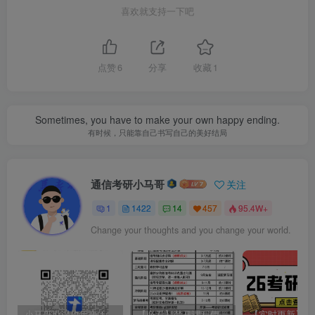
(1)
朱钢，黎宁等，信号与系统，北京：高等教育出版社，
喜欢就支持一下吧
2018。
点赞
6
分享
收藏
1
(2)
管致中 夏恭恪等，《信号与线性系统》第六版，北京：
高等教育出版社，2015。
Sometimes, you have to make your own happy ending.
(3)
郑君里等，《信号与系统》第三版，北京：高等教育出
有时候，只能靠自己书写自己的美好结局
版社，2011。
通信考研小马哥
关注
(4)
刘祝华，数字电子技术（第2版），北京：电子工业出
版社，2020.7。
1
1422
14
457
95.4W+
Change your thoughts and you change your world.
图3
：821初试参考书目
小马哥勘误收集表！感谢您的支持！
【必看】梦马课程使用方法！