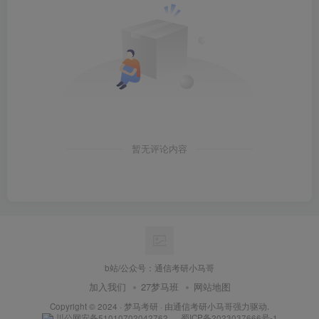
图5：
复试参考书目
暂无评论内容
b站/公众号：通信考研小马哥
加入我们
27梦马班
网站地图
1.4 复试方案
Copyright © 2024 ·
梦马考研
· 由
通信考研小马哥
强力驱动.
川公网安备51010702042762
蜀ICP备2023037666号-1