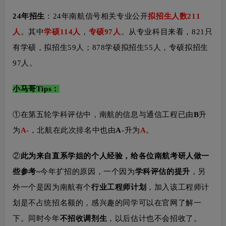
高校定位
：
211
学科评级
：
信息与通信工程
A-
考试科目
：
878 数字电路和信号与系统
821 信号系统与数
字信号处理
24年招生
：
24年南航信号相关专业公开
拟招生人数211
人
。其中
学硕114人
，
专硕97人
。从专业科目来看，821只
有学硕，拟招生59人；878学硕拟招生55人，专硕拟招生
97人。
小马哥Tips：