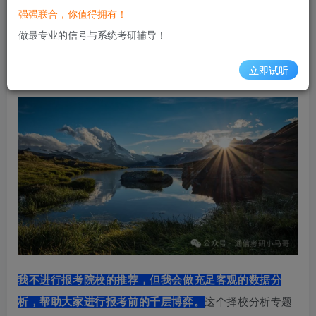
强强联合，你值得拥有！
做最专业的信号与系统考研辅导！
【26梦马复试班待上线】​敬请期待！
2年前
11.9W+
立即试听
我不进行报考院校的推荐，但我会做充足客观的数据分
析，帮助大家进行报考前的千层博弈。
这个择校分析专题