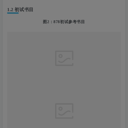
①在第五轮学科评估中，南航的信息与通信工程已由
B
升
为
A-
，
北航在此次排名中也由
A-
升为
A
。
②
此为来自直系学姐的个人经验，给各位南航考研人做一
些参考~
今年扩招的原因，一个因为
学科评估的提升
，另
外一个是因为南航有个
行业工程师计划
，加入该工程师计
划是不占统招名额的，感兴趣的同学可以在官网了解一
下。
同时今年
不招收调剂生
，以后估计也不会招收了。
1.2 初试书目
图
2
：878初试参考书目