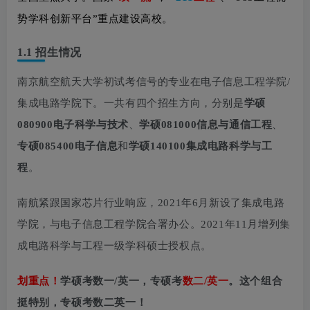
势学科创新平台”重点建设高校。
1.1 招生情况
南京航空航天大学初试考信号的专业在电子信息工程学院/
集成电路学院下。一共有四个招生方向，分别是
学硕
08
0900电子科学与技术
、
学硕0
81000信息与通信工程
、
专硕0854
00电子信息
和
学硕140
100集成电路科学与工
程
。
南航紧跟国家芯片行业响应，2021年6月新设了
集成电路
学
院，与电子信息工程学院合署办公。2021年11月增列集
成电路科学与工程一级学科硕士授权点。
划重点！
学硕考数一/英一，专硕考
数二/
英一
。这个组合
挺特别，专硕考数二英一！