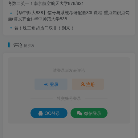
考数二英一！
南京航空航天大学878/821
【华中师大838】信号与系统考研配套30h课程-重点知识点勾
(2)参考书:奥本海姆《离散时间信号处理》第三版，西安交
画(讲义齐全)-华中师范大学838
通大学出版社。
卷！珠三角超热门双非！别来！
另外我做了南航878和821的重点知识勾画，可以下面链接
评论
抢沙发
自取：
【南航878】信号与系统考研重点知识点勾画
请登录后发表评论
【南航821】信号与系统考研重点知识点勾画
登录
注册
1.3 复试科目及参考书目
社交账号登录
图4
：
复试科目
QQ登录
微信登录