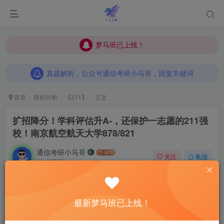
梦马班已上线！
梦马班已上线！
真题解析，公众号通信考研小马哥，回复关键词
梦马班已上线！
真题解析，公众号通信考研小马哥，回复关键词
真题解析，公众号通信考研小马哥，回复关键词
首页
择校分析
【211】
正文
扩招降分！学科评估升A-，还保护一志愿的211强
校！
南京航空航天大学878/821
通信考研小马哥
关注
私信
2年前更新
0
717
6
【25梦马班】梦马班，即将
提价
！先到先得招满即
最新梦马班已上线！
止。今年赠送
6本，
千页纸质资料。
3本
出版物！
全程
答疑
！