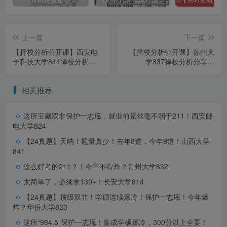
上一篇
下一篇
【择校分析公开课】西安电
【择校分析公开课】苏州大
子科技大学844择校分析分
学837择校分析分享！
享！（0808）
（0809）
相关推荐
这所宝藏双非保护一志愿，就业前景丝毫不弱于211！
西安邮
小马哥Tips：
电大学824
【24真题】天呐！题量真少！去年8道，今年9道！
山西大学
南航初试821信号系统与数字信号处理，注意！选择的是
841
《离散时间信号处理》奥本海姆版本，不是《信号与系
这么好考的211？！今年不得炸？
贵州大学832
统》。
太简单了，必须拿130+！
长安大学814
【24真题】顶级双非！学硕连续爆冷！保护一志愿！今年爆
炸？
华侨大学823
(1)教材：米特拉著,余翔宇翻译.《数字信号处理—基于计
这所“984.5”保护一志愿！集成学硕爆冷，300分以上全要！
算机的方法》(第四版)，电子工业出版社。