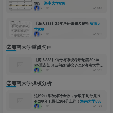
985！
海南大学838
2年前
818
【海大838】22年考研真题及解析
海南大
学838
2年前
657
②海南大学重点勾画
【海大838】信号与系统考研配套30h课
程-重点知识点勾画(讲义齐全)-海南大学
2年前
347
838
③海南大学择校分析
这所211学硕爆冷全收，录取平均分竟只
有299分！最低264分上岸！
海南大学838
2年前
479