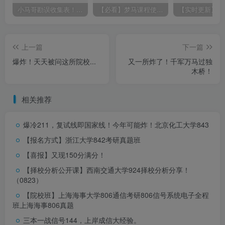
小马哥勘误收集表！感谢您的支持！
【必看】梦马课程使用方法！
上一篇
下一篇
爆炸！天天被问这所院校...
又一所炸了！千军万马过独
木桥！
相关推荐
爆冷211，复试线即国家线！今年可能炸！
北京化工大学843
【报名方式】浙江大学842考研真题班
【喜报】又现150分满分！
【择校分析公开课】西南交通大学924择校分析分享！
（0823）
【院校班】上海海事大学806通信考研806信号系统电子全程
班上海海事806真题
三本一战信号144，上岸成信大经验。