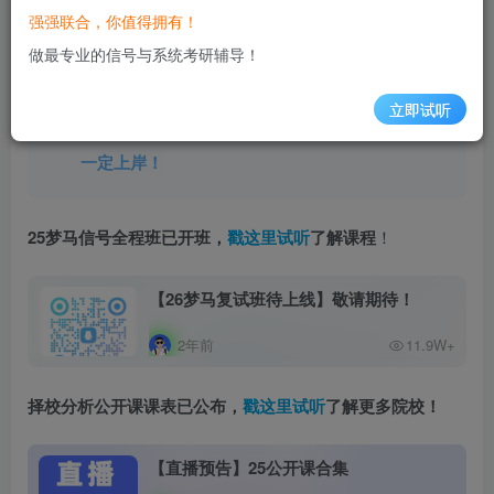
强强联合，你值得拥有！
院校或专业课的疑问，会在直播中
逐一解答
，大家
做最专业的信号与系统考研辅导！
在下面
扫码预约，评论区尽情提问
。
直播答疑，过
期不候
！
立即试听
希望大家在直播公开课中能有所收获，好好规划，
一定
上岸！
25梦马信号全程班已开班，
戳这里试听
了解课程
！
【26梦马复试班待上线】​敬请期待！
2年前
11.9W+
择校分析公开课课表已公布，
戳这里试听
了解更多院校
！
【直播预告】25公开课合集