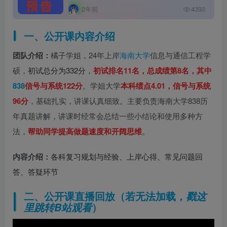
2年前
4393
一、公开课内容介绍
团队介绍：
橘子学姐，24年上岸
海南大学
信息与通信工程学
硕，
初试总分为332分，
初试排名11名，总成绩第8名，其中
838
信号与系统122分
。学姐大学
本科绩点4.01，信号与系统
96分
，基础扎实，讲课认真细致。主要负责海南大学838历
年真题讲解，讲课时经常会总结一些小结论和使用多种方
法，
帮助同学提高做题速度和开阔思维
。
内容介绍：
各科复习规划与经验、上岸心得、常见问题回
答、答疑环节
二、
公开课直播回放（若无法加载，
戳这
）
里跳转B站观看