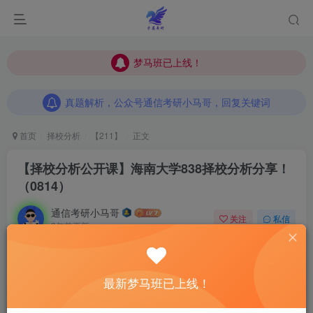
梦马班已上线！
梦马班已上线！
真题解析，公众号通信考研小马哥，回复关键词
梦马班已上线！
真题解析，公众号通信考研小马哥，回复关键词
真题解析，公众号通信考研小马哥，回复关键词
首页
择校分析
【211】
正文
【择校分析公开课】海南大学838择校分析分享！
（0814）
通信考研小马哥
关注
私信
2年前更新
0
442
16
最新梦马班已上线！
小马哥前言：
择校分析
公开课
邀请直系学长学姐分
享上岸经验
！每次公开课前，将收集同学们对具体