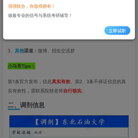
一、来源说明
强强联合，你值得拥有！
做最专业的信号与系统考研辅导！
1、
官方发布：
学校官网、研招网
立即试听
2、
网络发布
：
学术论坛、院校bbs
3、
其他
渠道：
微博、招生交流群
小马哥Tips：
第1条官方发布，信息
真实有效
。第2、3条不保证信息的真
实有效性，需联系院校老师
自行核实
。
二、
调剂信息