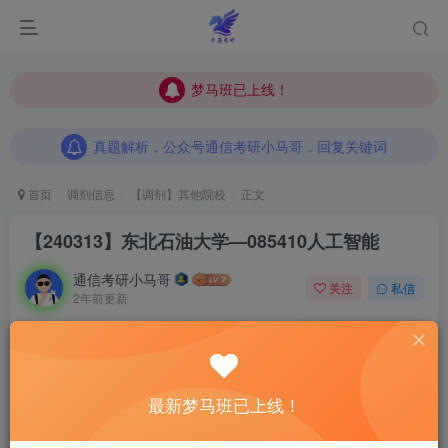
梦马班已上线！
梦马班已上线！
真题解析，公众号通信考研小马哥，回复关键词
梦马班已上线！
真题解析，公众号通信考研小马哥，回复关键词
真题解析，公众号通信考研小马哥，回复关键词
首页
调剂信息
【调剂】其他院校
正文
【240313】东北石油大学—085410人工智能
通信考研小马哥
关注
私信
2年前更新
0
231
13
调剂是一场信息战。
初试成绩没有那么理想的同学
一定要好
好把握调剂系统开放前这段时间。
事在人为！
这段时间我将
最新梦马班已上线！
为大家收集
最新最全
的调剂信息。