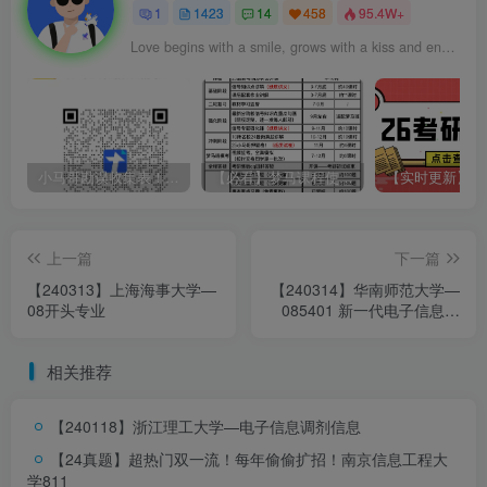
1
1423
14
458
95.4W+
Love begins with a smile, grows with a kiss and ends with a tear.
小马哥勘误收集表！感谢您的支持！
【必看】梦马课程使用方法！
上一篇
下一篇
【240313】上海海事大学—
【240314】华南师范大学—
08开头专业
085401 新一代电子信息技
术、085403 集成电路工程
相关推荐
【240118】浙江理工大学—电子信息
调剂信息
【24真题】超热门双一流！每年偷偷扩招！
南京信息工程大
学811