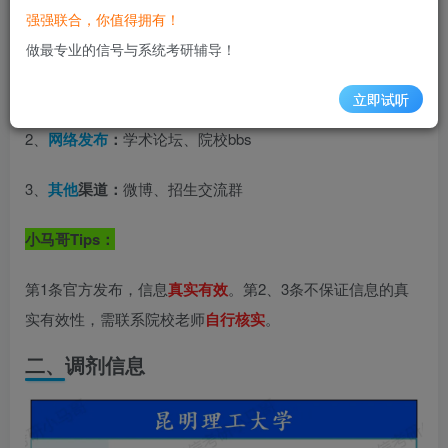
强强联合，你值得拥有！
一、来源说明
做最专业的信号与系统考研辅导！
1、
官方发布：
学校官网、研招网
立即试听
2、
网络发布
：
学术论坛、院校bbs
3、
其他
渠道：
微博、招生交流群
小马哥Tips：
第1条官方发布，信息
真实有效
。第2、3条不保证信息的真
实有效性，需联系院校老师
自行核实
。
二、
调剂信息