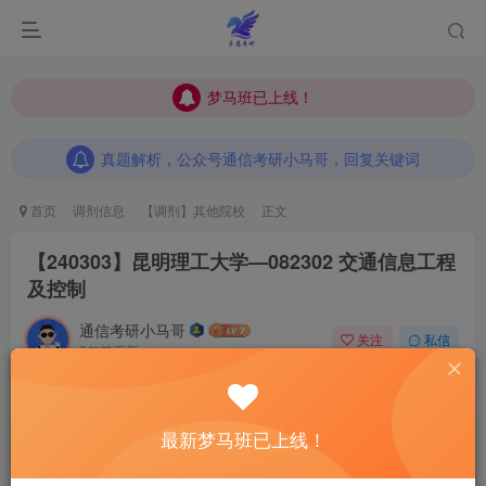
梦马班已上线！
梦马班已上线！
真题解析，公众号通信考研小马哥，回复关键词
梦马班已上线！
真题解析，公众号通信考研小马哥，回复关键词
真题解析，公众号通信考研小马哥，回复关键词
首页
调剂信息
【调剂】其他院校
正文
【240303】昆明理工大学—082302 交通信息工程
及控制
通信考研小马哥
关注
私信
2年前更新
0
346
10
调剂是一场信息战。
初试成绩没有那么理想的同学
一定要好
最新梦马班已上线！
好把握调剂系统开放前这段时间。
事在人为！
这段时间我将
为大家收集
最新最全
的调剂信息。