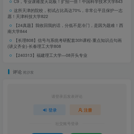
C9，专业课难度天花板！扩招一倍！
中国科学技术大学843
这所天津的院校，初试占比高达70%，非常公平且保护一志
愿！
天津科技大学822
【24真题】我收回我的话，分低不是冷门，是因为题难！
西
南大学844
【长理808】信号与系统考研配套30h课程-重点知识点勾画
(讲义齐全)-长春理工大学808
【240313】福建理工大学—08开头专业
评论
抢沙发
请登录后发表评论
登录
注册
社交账号登录