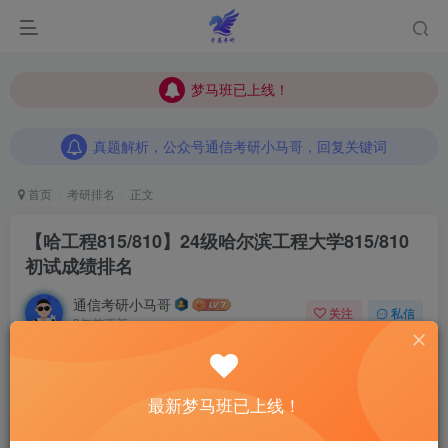
梦马班已上线！
梦马班已上线！
真题解析，公众号通信考研小马哥，回复关键词
梦马班已上线！
真题解析，公众号通信考研小马哥，回复关键词
真题解析，公众号通信考研小马哥，回复关键词
首页
考研排名
正文
【哈工程815/810】24级哈尔滨工程大学815/810
初试成绩排名
通信考研小马哥
关注
私信
2年前更新
0
792
15
由于官方只公布分数，
不公布排名
，了解排名后可以更好的
最新梦马班已上线！
清楚自己的位置，
合理地准备复试
！所以我会为大家组织匿
名排名！
参与填写的人越多，结果越准确！