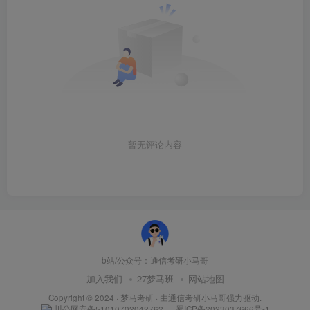
暂无评论内容
03
考纲
b站/公众号：通信考研小马哥
2022年东华836考研大纲：
加入我们
27梦马班
网站地图
Copyright © 2024 ·
梦马考研
· 由
通信考研小马哥
强力驱动.
川公网安备51010702042762
蜀ICP备2023037666号-1