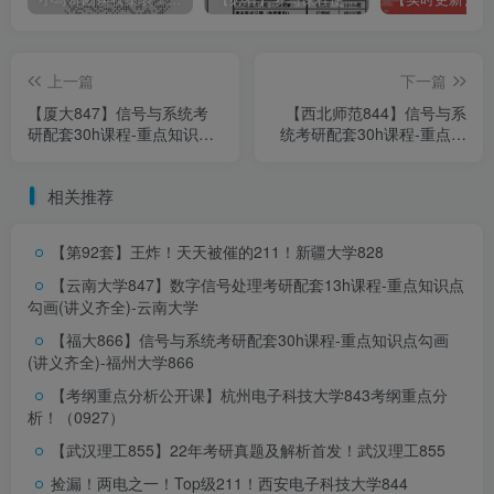
上一篇
下一篇
【厦大847】信号与系统考
【西北师范844】信号与系
研配套30h课程-重点知识点
统考研配套30h课程-重点知
勾画(讲义齐全)-厦门大学
识点勾画(讲义齐全)-西北师
847
范大学844
相关推荐
【第92套】王炸！天天被催的211！
新疆大学828
【云南大学847】数字信号处理考研配套13h课程-重点知识点
勾画(讲义齐全)-云南大学
【福大866】信号与系统考研配套30h课程-重点知识点勾画
(讲义齐全)-福州大学866
【考纲重点分析公开课】杭州电子科技大学843考纲重点分
析！（0927）
【武汉理工855】22年考研真题及解析首发！
武汉理工855
公众号【通信考研小马哥】回复:
[东华
]
获取完整版重点分析
捡漏！两电之一！Top级211！
西安电子科技大学844