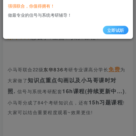
信号与系统考研交流QQ群：1169096223
强强联合，你值得拥有！
做最专业的信号与系统考研辅导！
立即试听
东华836
怎么学?重点?考纲?课程?
免费
小马哥联合22级
考研专业课高分学长
为
东华836
知识点重点勾画以及小马哥课时对
大家做了
照.
16h课程(持续更新中…)
信号与系统考研配套
,
15h习题课程
小马哥分成了84个考研知识点，还有
!
大家可以结合重要程度观看~效果更佳!