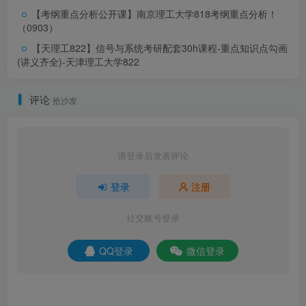
0
2
【考纲重点分析公开课】南京理工大学818考纲重点分析！
（0903）
教材
【天理工822】信号与系统考研配套30h课程-重点知识点勾画
(讲义齐全)-天津理工大学822
官方推荐教材：
评论
抢沙发
《信号与线性系统》第五版 管致中
请登录后发表评论
登录
注册
社交账号登录
QQ登录
微信登录