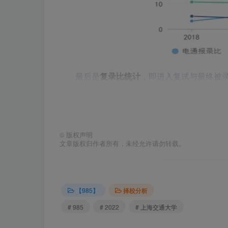
最后是
复录比统计
，即进入复试与最终被
临时扩招等等原因会导致复录比有所波动。但总
1.2的比例差额复试。
©
版权声明
文章版权归作者所有，未经允许请勿转载。
【985】
择校分析
# 985
# 2022
# 上海交通大学