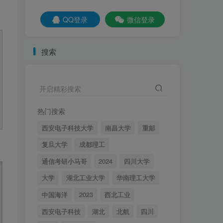
社交账号登录
QQ登录
微信登录
QQ登录
微信登录
搜索
百所院校真题+考纲！
开启精彩搜索
更多内容
资讯
名校真题
择校分析
重点勾画
经验分享
调剂信息
热门搜索
西安电子科技大学
南昌大学
重邮
【实时更新】梦马信号与
1
系统交流qq群
复旦大学
成都理工
2年前
2.1W+
通信考研小马哥
2024
四川大学
【梦马班】27信号与系
2
大学
湖北工业大学
华南理工大学
统全程班开课啦！
中国海洋
2023
西北工业
4个月前
4631
西安电子科技
湖北
北航
四川
秒杀通信考研中的电路原
3