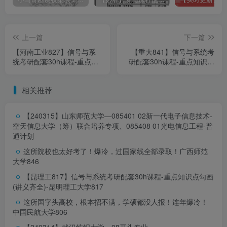
上一篇
下一篇
【河南工业827】信号与系
【重大841】信号与系统考
统考研配套30h课程-重点知
研配套30h课程-重点知识点
识点勾画(讲义齐全)-河南工
勾画(讲义齐全)-重庆大学
业大学827
841
相关推荐
【240315】山东师范大学—085401 02新一代电子信息技术-
空天信息大学（筹）联合培养专项、085408 01光电信息工程-普
通计划
这所院校也太好考了！爆冷，过国家线全部录取！
广西师范
大学846
【昆理工817】信号与系统考研配套30h课程-重点知识点勾画
(讲义齐全)-昆明理工大学817
这所国字头高校，根本招不满，学硕都没人报！连年爆冷！
中国民航大学806