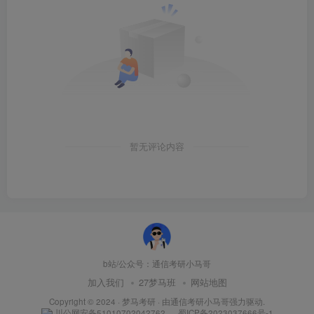
03
考纲
2022年上海电力850考研大纲：
暂无评论内容
END
b站/公众号：通信考研小马哥
关注小马哥，通信考研不迷路
加入我们
27梦马班
网站地图
Copyright © 2024 ·
梦马考研
· 由
通信考研小马哥
强力驱动.
川公网安备51010702042762
蜀ICP备2023037666号-1