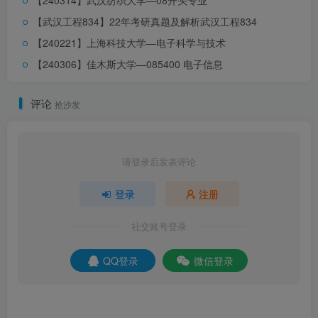
【240314】武汉纺织大学—08开头专业
公众号【通信考研小马哥】回复:
[上海电力]获取完整版重点
【武汉工程834】22年考研真题及解析
武汉工程834
分析
0
2
【240221】上海科技大学—电子科学与技术
【240306】佳木斯大学—085400 电子信息
教材
评论
抢沙发
官方推荐教材：
请登录后发表评论
《信号与系统》第三版 郑君里
登录
注册
社交账号登录
QQ登录
微信登录