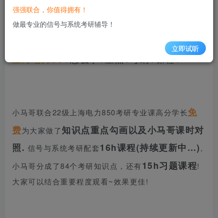
信号与系统考研交流QQ群：917103925
强强联合，你值得拥有！
做最专业的信号与系统考研辅导！
立即试听
怎么学?重点?考纲?课程?
上海电力850
免
小马哥联合22级上海电力850考研专业课高分学长
费
知识点重点勾画以及小马哥课时对
为大家做了
照.
16h课程(持续更新中…)
信号与系统考研配套
,
15h习题课程
小马哥分成了84个考研知识点，还有
!
大家可以结合重要程度观看~效果更佳!