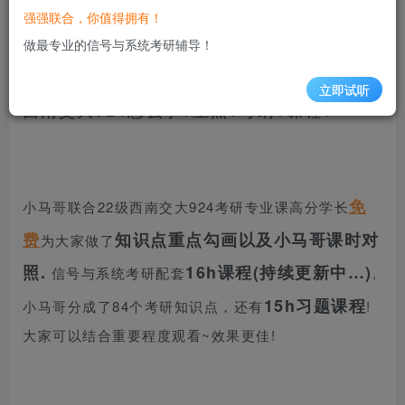
信号与系统考研交流QQ群：807157038
强强联合，你值得拥有！
做最专业的信号与系统考研辅导！
立即试听
西南交大924怎么学?重点?考纲?课程?
免
小马哥联合22级西南交大924考研专业课高分学长
费
知识点重点勾画以及小马哥课时对
为大家做了
照.
16h课程(持续更新中…)
信号与系统考研配套
,
15h习题课程
小马哥分成了84个考研知识点，还有
!
大家可以结合重要程度观看~效果更佳!