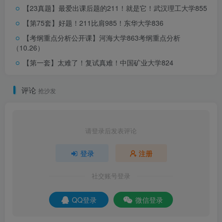
【23真题】最爱出课后题的211！就是它！
武汉理工大学855
【第75套】好题！211比肩985！
东华大学836
【考纲重点分析公开课】河海大学863考纲重点分析
（10.26）
【第一套】太难了！复试真难！
中国矿业大学824
评论
抢沙发
请登录后发表评论
登录
注册
END
社交账号登录
关注小马哥，通信考研不迷路
QQ登录
微信登录