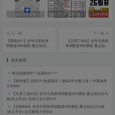
分析
0
2
小马哥勘误收集表！感谢您的支持！
【必看】梦马课程使用方法！
教材
上一篇
下一篇
官方推荐教材：
【西电931】信号与系统考
【北理工882】信号与系统
研配套30h课程-重点知识点
考研配套30h课程-重点知识
勾画(讲义齐全)-西安电子科
点勾画(讲义齐全)-北京理工
技大学931
大学882
《信号与系统》第二版 奥本海姆
相关推荐
谁说是最保护一志愿的211？
【第86套】这所211热度很高！连续3年分数上涨！
中国地质
大学894
【天津工业812】信号与系统考研配套30h课程-重点知识点勾
画(讲义齐全)-天津工业大学812
【北邮804】信号与系统考研配套30h课程-重点知识点勾画
(讲义齐全)-北京邮电大学804