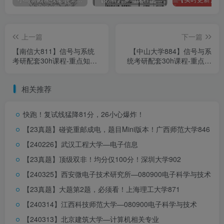
上一篇
下一篇
【南信大811】信号与系统
【中山大学884】信号与系
考研配套30h课程-重点知识
统考研配套30h课程-重点知
公众号【通信考研小马哥】回复:
[天津工业]获取完整版重点
点勾画(讲义齐全)-南京信息
识点勾画(讲义齐全)-中山大
工程大学811
学884
分析
相关推荐
0
2
快跑！复试线猛降81分，26小心爆炸！
教材
【23真题】碰瓷重邮成电，题目Mini版本！
广西师范大学846
【240226】武汉工程大学—电子信息
官方推荐教材：
【23真题】顶级双非！均分仅100分！
深圳大学902
《信号与线性系统分析》第五版 吴大正
【240325】西安微电子技术研究所—080900电子科学与技术
【23真题】大题第2题，必须看！
上海理工大学871
【240314】江西科技师范大学—080900电子科学与技术
【240313】北京建筑大学—计算机相关专业