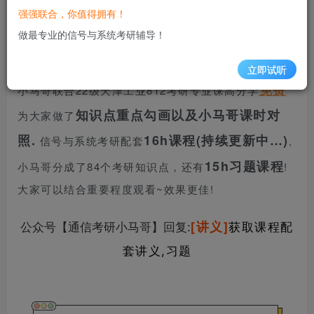
信号与系统考研交流QQ群：809168924
强强联合，你值得拥有！
做最专业的信号与系统考研辅导！
天津工业812
怎么学?重点?考纲?课程?
立即试听
免费
小马哥联合22级天津工业812考研专业课高分学
知识点重点勾画以及小马哥课时对
为大家做了
照.
16h课程(持续更新中…)
信号与系统考研配套
,
15h习题课程
小马哥分成了84个考研知识点，还有
!
大家可以结合重要程度观看~效果更佳!
[讲义]
公众号【通信考研小马哥】回复
:
获取课程配
套讲义,习题