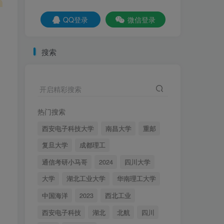
社交账号登录
QQ登录
微信登录
QQ登录
微信登录
搜索
百所院校真题+考纲！
开启精彩搜索
更多内容
资讯
名校真题
择校分析
重点勾画
经验分享
调剂信息
热门搜索
西安电子科技大学
南昌大学
重邮
【实时更新】梦马信号与
1
系统交流qq群
复旦大学
成都理工
2年前
2.1W+
通信考研小马哥
2024
四川大学
【梦马班】27信号与系
2
大学
湖北工业大学
华南理工大学
统全程班开课啦！
中国海洋
2023
西北工业
4个月前
4546
西安电子科技
湖北
北航
四川
秒杀通信考研中的电路原
3