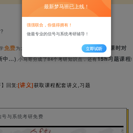
最新梦马班已上线！
强强联合，你值得拥有！
?
做最专业的信号与系统考研辅导！
免费
知识点重点勾画以及小马哥课时对
学
为大家做了
立即试听
新中…)
15h习题课程
小马哥分成了84个考研知识点，还有
!
,
最新
[讲义]
哥】回复
:
获取课程配套讲义,习题
信号与系统考研免费