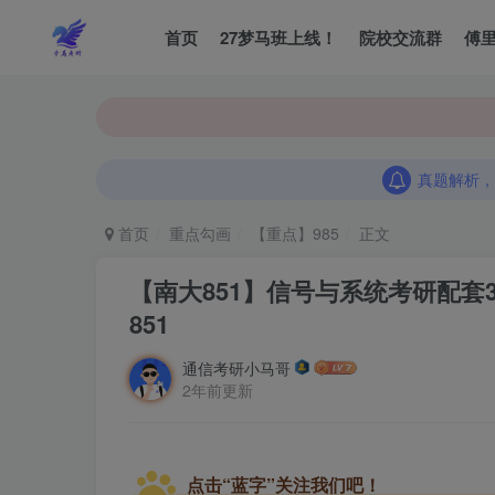
首页
27梦马班上线！
院校交流群
傅
真题解析，
真题解析，
真题解析，
首页
重点勾画
【重点】985
正文
【南大851】信号与系统考研配套3
851
通信考研小马哥
2年前更新
点击“蓝字”关注我们吧！