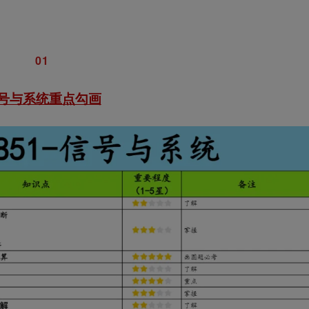
0
1
号与系统
重点勾画