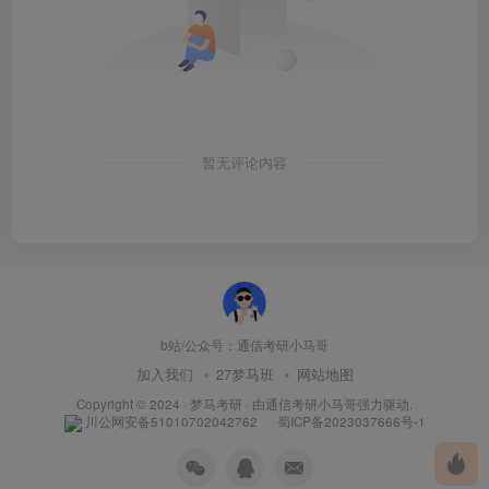
根据官网给出的数据，我为大家整理并分析了今年的考研
成绩分布情况，各专业录取情况表。详细数据如下：
暂无评论内容
图5
：23年上海电力850招生录取情况表
b站/公众号：通信考研小马哥
加入我们
27梦马班
网站地图
Copyright © 2024 ·
梦马考研
· 由
通信考研小马哥
强力驱动.
川公网安备51010702042762
蜀ICP备2023037666号-1
小马哥Tips：