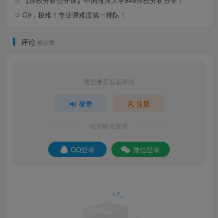
【择校分析公开课】中国海洋大学946择校分析分享！
C9，极难！专业课难度第一梯队！
而且，专业课笔试要拿到至少30%的分数。
②初试占比65%，复试占比35%，
复试中笔试对上岸的影
评论
抢沙发
响为：
16%
，
复试中面试对上岸的影响为：
19%
。从比例
来看，录取时比较看重的是初试成绩，考的越高越吃香！
③通过我与上岸同学沟通，得到重要信息:复试两门课，
单
请登录后发表评论
片机比较难
，分数普遍比较低，在80分左右。通信原理相
登录
注册
对简单，在100分以上。
复试笔试主要通过单片机拉开差
距
，我建议大家选通信原理，有了信号的基础，学通信原
社交账号登录
理很快。
QQ登录
微信登录
二、
年招生录取分析
23
2.1 初试成绩分布