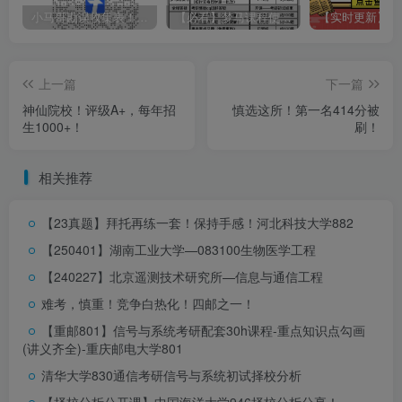
总成绩
（满分720分）
=初试成绩（500分）+复试成绩
小马哥勘误收集表！感谢您的支持！
【必看】梦马课程使用方法！
（270分）
其中：复试成绩（满分270分）=笔试成绩
（满分120分
）
上一篇
下一篇
+面试成绩（满分150分）。综合面试：含外语听力与口语
神仙院校！评级A+，每年招
慎选这所！第一名414分被
生1000+！
刷！
测试。
相关推荐
3、下列情况之一一律不予录取：
【23真题】拜托再练一套！保持手感！
河北科技大学882
（1）思想政治素质和品德考核不合格者；
【250401】湖南工业大学—083100生物医学工程
（2）复试成绩不合格者（
复试总成绩低于162分或专业课
【240227】北京遥测技术研究所—信息与通信工程
笔试成绩低于36分
）；
难考，慎重！竞争白热化！四邮之一！
【重邮801】信号与系统考研配套30h课程-重点知识点勾画
小马哥Tips：
(讲义齐全)-重庆邮电大学801
①初试过了之后，
复试总成绩要达到162分且专业课笔试
清华大学830通信考研信号与系统初试择校分析
成绩不得低于36分
，也就是说，复试总成绩至少要及格，