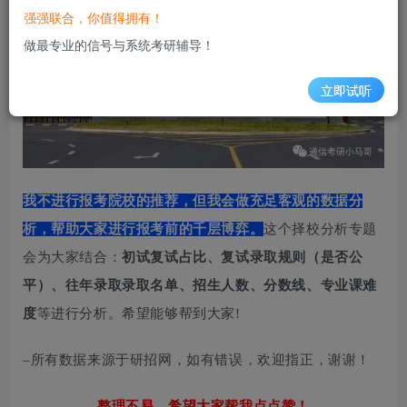
强强联合，你值得拥有！
做最专业的信号与系统考研辅导！
立即试听
我不进行报考院校的推荐，但我会做充足客观的数据分
析，帮助大家进行报考前的千层博弈。
这个择校分析专题
会为大家结合：
初试复试占比、复试录取规则（是否公
平）、往年录取录取名单、招生人数、分数线、专业课难
度
等进行分析。希望能够帮到大家!
–所有数据来源于研招网，如有错误，欢迎指正，谢谢！
整理不易，希望大家帮我点点赞！