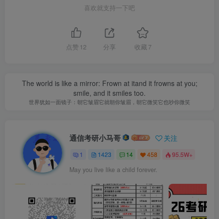
喜欢就支持一下吧
F051通信原理：
《通信原理(第七版
)》
樊昌信等著
1.4 复试方案
点赞
12
分享
收藏
7
复试方式与内容：
The world is like a mirror: Frown at itand it frowns at you;
smile, and it smiles too.
1、笔试
世界犹如一面镜子：朝它皱眉它就朝你皱眉，朝它微笑它也吵你微笑
笔试考核为专业课测试，满分为
120
分，考试时间
2
小时。
通信考研小马哥
关注
注意：
考生复试专业课笔试的科目不得与初试科目相同！
1
1423
14
458
95.5W+
May you live like a child forever.
2、综合面试（含外语听力与口语测试）
面试由招生学科组织进行，满分
150
分。