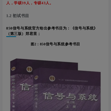
人，
学硕39人，专硕43人。
1.2 初试书目
850信号
与
系统
官方给出参考书目
为：《信号与系统》
（第三版）郑君里；
信号与系统参考书目
图2：850