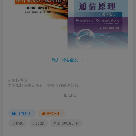
展开阅读全文
小马哥Tips：
©
版权声明
文章版权归作者所有，未经允许请勿转载。
上海电力850复试有两门科目可以选
（
二选一
）
：
F011单
THE END
片机原理与接口技术、F051通信原理
。这里需要注意的
是，复试所选的科目不能与初试相同。参考书目为：
【其他】
择校分析
# 其他
# 2023
# 上海电力大学
F011单片机原理与接口技术：
《单片机
原理及应用(第二
版)》张毅刚等著