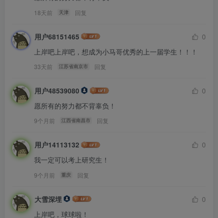
18天前
回复
天津
六、往期25真题（第28套）
用户68151465
0
四电四邮！
上岸吧上岸吧，想成为小马哥优秀的上一届学生！！！
电子科技大学
杭州电子科技
33天前
回复
江苏省南京市
985院校！
用户48539080
0
复旦大学
中国海洋大学
愿所有的努力都不背辜负！
东北大学
9个月前
回复
江西省南昌市
211院校！
用户14113132
0
福州大学
哈工程810
我一定可以考上研究生！
苏州大学
华中农业大学
9个月前
回复
重庆
海南大学
双一流院校！
大雪深埋
0
上岸吧，球球啦！
上海科技大学
南京信息工程大学