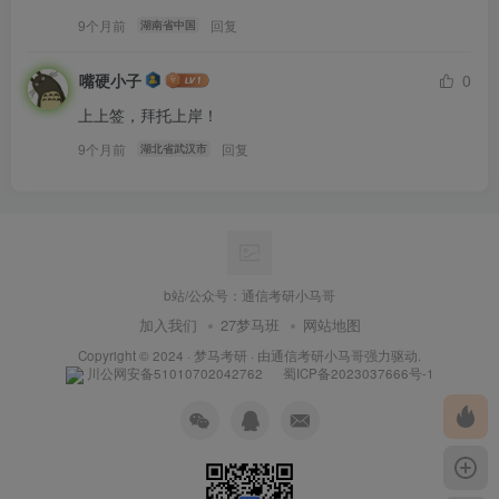
9个月前
回复
湖南省中国
双非院校！
成都信息工程
上海海事大学
嘴硬小子
0
上上签，拜托上岸！
淮北师范大学
长沙理工大学
9个月前
回复
湖北省武汉市
天津师范大学
河南工业大学
关注小马哥，
通信考研
不迷路
B站：通信考研小马哥
b站/公众号：通信考研小马哥
加入我们
27梦马班
网站地图
公众号：通信考研小马哥
Copyright © 2024 ·
梦马考研
· 由
通信考研小马哥
强力驱动.
川公网安备51010702042762
蜀ICP备2023037666号-1
官网：tongxinkaoyan.com