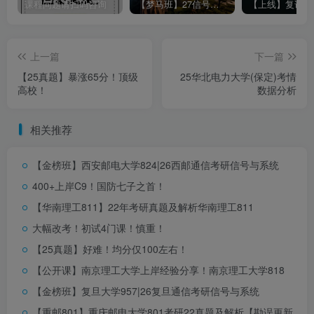
课程问题请扫码咨询
【梦马班】27信号与系统全程班开课啦！
上一篇
下一篇
【25真题】暴涨65分！顶级
25华北电力大学(保定)考情
高校！
数据分析
相关推荐
【金榜班】西安邮电大学824|26西邮通信考研信号与系统
400+上岸C9！国防七子之首！
2580401
真题详细解析领取，请于公众号后台
回复：
【华南理工811】22年考研真题及解析
华南理工811
留个点赞和在看再走呀~
大幅改考！初试4门课！慎重！
你们是我更新的唯一动力！
【25真题】好难！均分仅100左右！
请做完再看解析哦~
【公开课】南京理工大学上岸经验分享！
南京理工大学818
本文所用到的分析数据、录取名单会上传到
北京信息科技
【金榜班】复旦大学957|26复旦通信考研信号与系统
大学804
的考研交流q群：
724599472
，群内会不定期上传
【重邮801】重庆邮电大学801考研22真题及解析【勘误更新