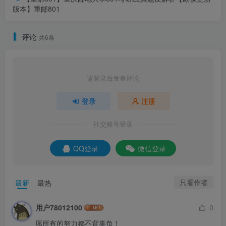
复习文件与各种资料，欢迎大家进群交流学习
！
版本】
重邮801
评论
共6条
请登录后发表评论
登录
注册
社交账号登录
QQ登录
微信登录
只看作者
最新
最热
用户78012100
0
愿所有的努力都不背辜负！