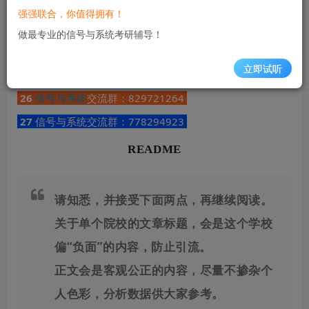
此处内容已隐藏，请评论后刷新页面查看.
强强联合，你值得拥有！
做最专业的信号与系统考研辅导！
考的全会，蒙的全对，感谢各位一路相伴！
立即试听
小马哥祝君上岸！
26
信号与系统
交流群：
829721264
27
信号与系统交流群：
778294923
README
请知悉，并接受下面两点，再继续阅读。
关于单个院校的文章标题，会是这个学校
偏“负面”的内容，防止引流。
正文会是客观公正的内容，尽量不掺杂个
人色彩，分析数据供大家参考。