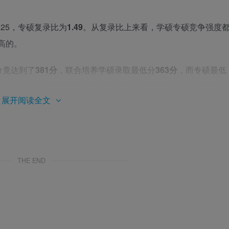
.25，专硕复录比为
1.49
。从复录比上来看，学硕专硕竞争强度
高的。
分竟达到了
381分
，联合培养学硕录取最低分
363分
，而专硕最低
为985竞争强度是非常大的，所以同学们在初试备考时，要重点
展开阅读全文
争取考出一个比较好的成绩，为接下来的复试争取更多的优势。
分数
，红色
为被刷掉的分数。
THE END
000信息与通信工程
初试成绩分布图
000信息与通信工程录取分数段
分布图