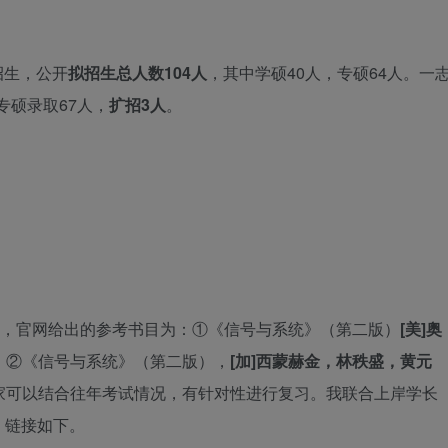
招生，公开
拟招生总人数104人
，其中学硕40人，专硕64人。一
专硕录取67人，
扩招3人
。
统，官网给出的参考书目为：①《信号与系统》（第二版）
[美]奥
8。②《信号与系统》（第二版），
[加]西蒙赫金，林秩盛，黄元
。大家可以结合往年考试情况，有针对性进行复习。我联合上岸学长
，链接如下。