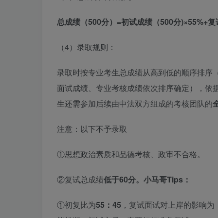
总成绩（500分）=初试成绩（500分)×55%+复
（4）录取规则：
录取时按专业考生总成绩从高到低的顺序排序
面试成绩、专业考核成绩依次排序确定），依
生还需参加后续由中法双方组成的考核团队的
注意：以下不予录取
①思想政治素质和品德考核、政审不合格。
②复试总成绩
低于
60分。
小马哥Tips：
①初复比为
55：45
，复试面试对上岸的影响为（22.