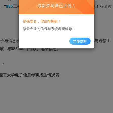
最新梦马班已上线！
，
“
985
工程”
，入选高等学校学科创新引智计划，卓越工程师教
强强联合，你值得拥有！
做最专业的信号与系统考研辅导！
电子与信息学院和未来技术学院的
081000（学硕）信息与通信工
立即试听
养）
与
085400（专硕）电子信息
。
最新
）。
南理工大学电子信息考研招生情况表