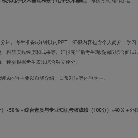
4
模拟电子技术基础和数字电子技术基础
。考核方式为闭卷笔
5分钟。考生准备5分钟以内PPT，汇报内容包含个人简介、学习
要、科研实践经历和成果等。汇报完毕后考生现场抽取综合面试
流，评委根据考生表现综合独立评分。
测试内容主要以自我介绍、日常对话等内容为主。
）×50％＋
综合素质与专业知识考核成
绩（100分）×40％＋外