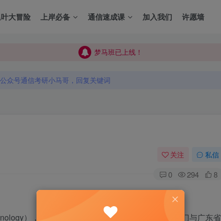
里叶大冒险
上岸必备
通信速成课
加入我们
许愿墙
梦马班已上线！
梦马班已上线！
公众号通信考研小马哥，回复关键词
梦马班已上线！
公众号通信考研小马哥，回复关键词
公众号通信考研小马哥，回复关键词
关注
私信
0
294
8
ty of Technology），位于广东省广州市，由国务院教育行政部门与广东省