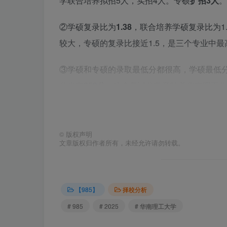
学联合培养拟招5人，实招4人。专硕
扩招3
人
。
②学硕复录比为
1.38
，联合培养学硕复录比为1
较大，专硕的复录比接近1.5，是三个专业中最
③学硕和专硕的录取最低分都很高，学硕最低
分也有
359分
。这个复试分数意味着华南理工作
关注数学和专业课这两门分数占比大的科目，
2.2 各专业分数段分布
©
版权声明
文章版权归作者所有，未经允许请勿转载。
以下是各专业初试分数分布情况，
黑色
为录取
图5：24年081
【985】
择校分析
# 985
# 2025
# 华南理工大学
图6：24年081