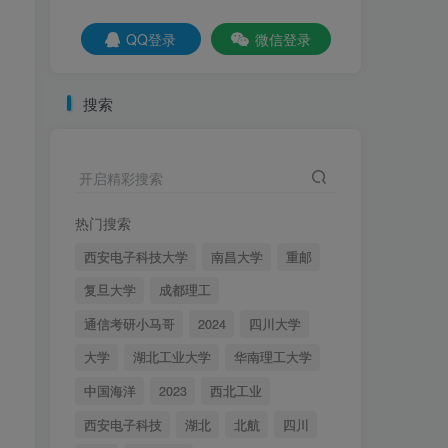
社交账号登录
QQ登录
微信登录
QQ登录
微信登录
搜索
百所院校真题+考纲！
开启精彩搜索
更多内容
资讯
名校真题
择校分析
重点勾画
经验分享
调剂信息
热门搜索
西安电子科技大学
南昌大学
重邮
【实时更新】梦马信号与
1
系统交流qq群
复旦大学
成都理工
2年前
2.1W+
通信考研小马哥
2024
四川大学
【梦马班】27信号与系
2
大学
湖北工业大学
华南理工大学
统全程班开课啦！
中国海洋
2023
西北工业
4个月前
4657
西安电子科技
湖北
北航
四川
秒杀通信考研中的电路原
3