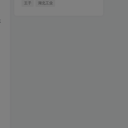
理。
王子
湖北工业
3个月前
82
志
注意查收！！！27梦马
4
班课表
4个月前
181
小马哥同门师兄招生。
5
4个月前
42
奔现啦！
6
4个月前
86
27择校宝典！1555页，
7
46万字！
6个月前
188
直播提供骂醒服务，26
8
复试。