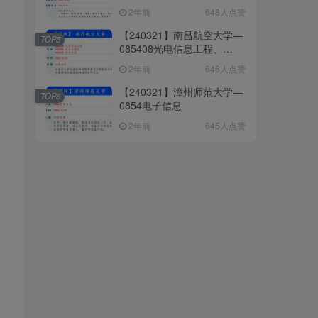
085400电子信息、085407
2年前
648人点赞
仪器仪表工程、085410人工
智能
【240321】南昌航空大学—
TOP5
085408光电信息工程、
081000信息与通信、
2年前
646人点赞
085400电子信息
【240321】漳州师范大学—
TOP6
0854电子信息
2年前
645人点赞