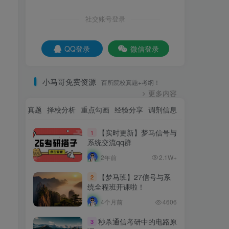
社交账号登录
QQ登录
微信登录
小马哥免费资源
百所院校真题+考纲！
更多内容
资讯
名校真题
择校分析
重点勾画
经验分享
调剂信息
【实时更新】梦马信号与
1
系统交流qq群
2年前
2.1W+
【梦马班】27信号与系
2
统全程班开课啦！
4个月前
4606
秒杀通信考研中的电路原
3