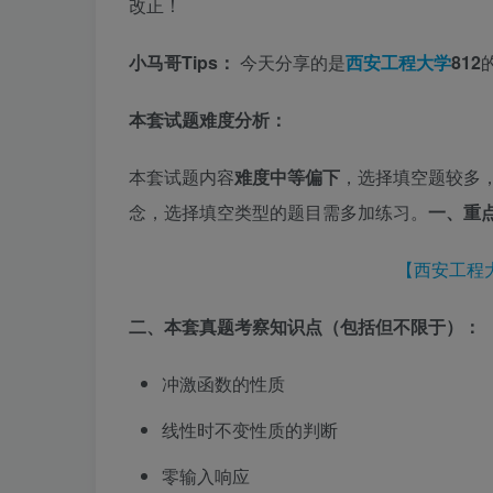
改正！
小马哥Tips：
今天分享的是
西安工程大学
812
本套试题难度分析：
本套试题内容
难度中等偏下
，选择填空题较多
念，选择填空类型的题目需多加练习。
一、重
【西安工程
二、本套真题考察知识点（包括但不限于）：
冲激函数的性质
线性时不变性质的判断
零输入响应