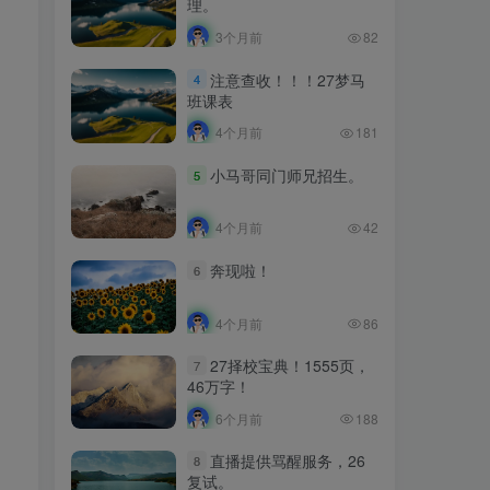
理。
3个月前
82
注意查收！！！27梦马
4
班课表
4个月前
181
小马哥同门师兄招生。
5
4个月前
42
奔现啦！
6
4个月前
86
27择校宝典！1555页，
7
46万字！
6个月前
188
直播提供骂醒服务，26
8
复试。