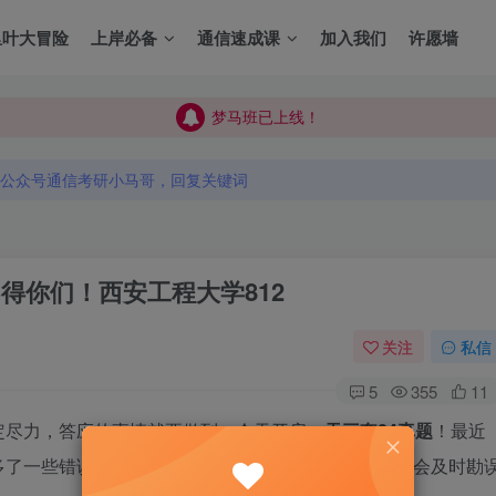
里叶大冒险
上岸必备
通信速成课
加入我们
许愿墙
梦马班已上线！
梦马班已上线！
公众号通信考研小马哥，回复关键词
梦马班已上线！
公众号通信考研小马哥，回复关键词
公众号通信考研小马哥，回复关键词
不得你们！
西安工程大学812
关注
私信
5
355
11
定尽力，答应的事情就要做到。今天开启
一天三套24真题
！最近
多了一些错误，请大家见谅，感谢帮我勘误的同学。我会及时勘