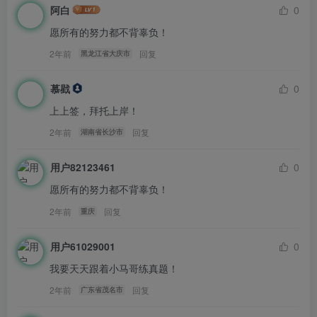
阿白
0
愿所有的努力都不背辜负！
此处内容已隐藏，请评论后刷新页面查看.
2年前
回复
黑龙江省大庆市
慕戥
0
中国石油大学830的考研交流q群：
947280701
，群内会不
上上签，拜托上岸！
定期上传复习文件与各种资料，欢迎大家进群交流学习！
2年前
回复
湖南省长沙市
用户82123461
0
愿所有的努力都不背辜负！
2年前
回复
重庆
用户61029001
0
我要天天跟着小马哥练真题！
2年前
回复
广东省茂名市