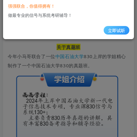
化讲义+押题卷，名额有限先到先得！
强强联合，你值得拥有！
做最专业的信号与系统考研辅导！
【26梦马复试班待上线】​敬请期待！
立即试听
2年前
11.9W+
关于真题班
今年小马哥联合了一位
中国石油大学
830
上岸的学姐精心
制作了一个
中国石油大学830
的真题班。