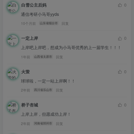
白雪公主后妈
0
通信考研小马哥yyds
10个月前
回复
山东省烟台市
一定上岸
0
上岸吧上岸吧，想成为小马哥优秀的上一届学生！！！
1年前
回复
山西省太原市
火萤
0
球球啦，一定一站上岸啊！！
真题详细解析领取，请于公众号后台回复：2483001
2年前
回复
四川省乐山市
留个点赞和在看再走呀~
你们是我更新的唯一动力！
桥子杏城
0
请做完再看解析哦~
上岸上岸，但愿成功上岸！
2年前
回复
河南省郑州市
真题题目pdf，登陆后下载（提取码：
yyds）