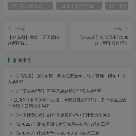
小马哥勘误收集表！感谢您的支持！
【必看】梦马课程使用方法！
上一篇
下一篇
【24真题】爆炸！天天被问
【24真题】复试线不过300
这所院校…
分，明年会炸吗？
相关推荐
【23真题】顶尖军校，知识点覆盖全，练手首选！
陆军工程
大学807
【中南大学853】22年真题及解析
中南大学853
这所211非常保护一志愿，录取最低分263分，多个专业上线
即录取！
云南大学847
【中国计量805】21年真题及解析
中国计量大学805
【240227】北京遥测技术研究所—信息与通信工程
【240316】聊城大学—085408 光电信息工程