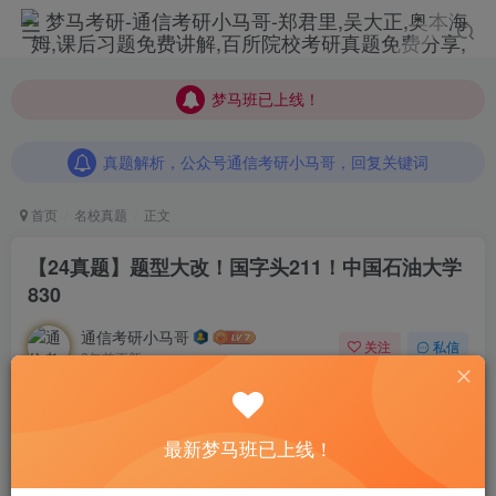
梦马班已上线！
梦马班已上线！
真题解析，公众号通信考研小马哥，回复关键词
梦马班已上线！
真题解析，公众号通信考研小马哥，回复关键词
真题解析，公众号通信考研小马哥，回复关键词
首页
名校真题
正文
【24真题】题型大改！国字头211！
中国石油大学
830
通信考研小马哥
关注
私信
2年前更新
13
398
7
【25梦马班】
强化班封班在即！限时免拼团！包全程
最新梦马班已上线！
现在报名加送纸质公式宝典+绝杀32专题+强
答疑！