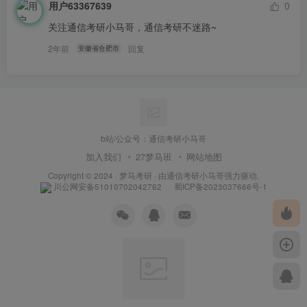
用户63367639
0
关注通信考研小马哥，通信考研不迷路~
2年前
回复
安徽省合肥市
b站/公众号：通信考研小马哥
加入我们
27梦马班
网站地图
Copyright © 2024 ·
梦马考研
· 由
通信考研小马哥
强力驱动.
川公网安备51010702042762
蜀ICP备2023037666号-1