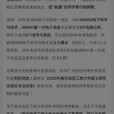
校以及网络媒体的发达，
想“捡漏”的同学要仔细斟酌
。
③22、23年是0854电子信息统一招生，24年
080900
电子科学
与技术，085401新一代电子信息
专业课变为
837电路分析
。
25年又改回
811信号与系统
。可以看到24年改考电路后，学
硕080900电子科学与技术直接
大爆冷
，拟招7人，只有1人上
线录取。23年考信号时报录比还有
1.3
.专硕085401新一代电
子信息这边复录比也很低，仅为
1.07
.
④南信大的热度每年是很高的，对与广大的信号考生来说绝
对是
利好消息！
最终以
《2025年南京信息工程大学硕士研究
生招生专业目录》
发布为准。请有意报考的同学密切关注官
网的最新消息！
关于南京信息工程大学23年详情的考情数据，点击下方链接
查看。
（南京信息工程大学今年推出了真题班，可以点击阅