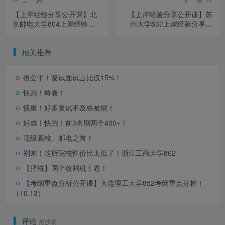
【上岸经验分享公开课】北
【上岸经验分享公开课】苏
京邮电大学804上岸经验分
州大学837上岸经验分享！
享！（0713）
（0715）
相关推荐
很公平！复试面试占比仅15%！
快跑！略卷！
慎重！好多复试不及格被刷！
好难！快跑！前3名刷两个400+！
顶级高校、邮电之首！
别来！这所院校性价比太低了！
浙江工商大学862
【择校】国企收割机！卷！
【考纲重点分析公开课】大连理工大学852考纲重点分析！
（10.13）
评论
抢沙发