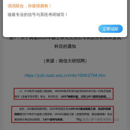
南京信息工程大学
研究生院官网发布了2025年硕士研究生招
强强联合，你值得拥有！
生考试部分初试和复试专业课调整的公告，涉及到
电子与信
做最专业的信号与系统考研辅导！
息工程学院
的
两个专业
和
集成电路学院
的
一个专业
。
立即试听
图1：关于调整2025年硕士研究生招生考试部分初试和复试
科目的通知
（来源：南信大研招
网）
https://yzb.nuist.edu.cn
/info/1006/2744.htm