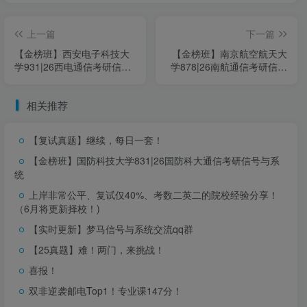
✅综合面试指导课程
上一篇
下一篇
✅复试英语指导课程
【金榜班】西安电子科技大
【金榜班】南京航空航天大
✅【通信原理】复试速成课(9h)
学931|26西电通信考研信号
学878|26南航通信考研信号
✅【基本电路分析】复试速成课(5h)
与系统
与系统
✅【电磁场与电磁波】复试速成课(5h)
相关推荐
✅【数字电子技术】复试速成课(5h)
✅【模拟电子技术】复试速成课(5h)
【复试真题】继续，每日一套！
✅【单片机】复试速成课(5h)
【金榜班】国防科技大学831|26国防科大通信考研信号与系
统
✅【C语言】复试速成课(7h)
上岸非常公平、复试仅40%、考数二英二的院校经验分享！
✅【数字信号处理】复试速成课(5h)
（6月将更新择校！)
✅【移动通信】复试速成课(5h)
【实时更新】梦马信号与系统交流qq群
【25真题】难！两门，来挑战！
退款须知
喜报！
线上课程特殊，属于虚拟产品，账号一旦开通即会对应享有
双非逆袭邮电Top1！专业课147分！
请同学们及时进行售前咨询，考虑清楚后再下单哦~