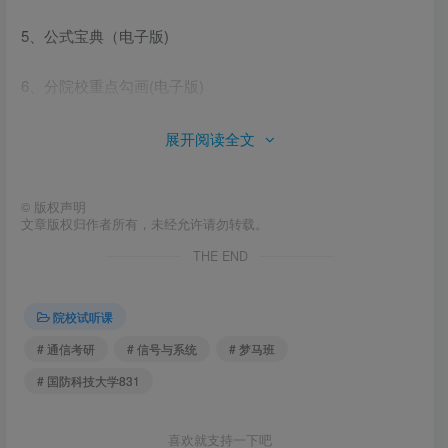
5、公式宝典（电子版)
6、分院校重点勾画(电子版)
7、6本重点课后习题刷题本+讲解（电子版)
展开阅读全文
8、目标院校近十年真题解析
（*具体年份请详细咨询）
©
版权声明
文章版权归作者所有，未经允许请勿转载。
重点服务 >>
THE END
1、VIP择校
院校试听课
2、全程全年答疑不限次数
# 通信考研
# 信号与系统
# 梦马班
# 国防科技大学831
3、月考测试&综合模考
4、入学测试
喜欢就支持一下吧