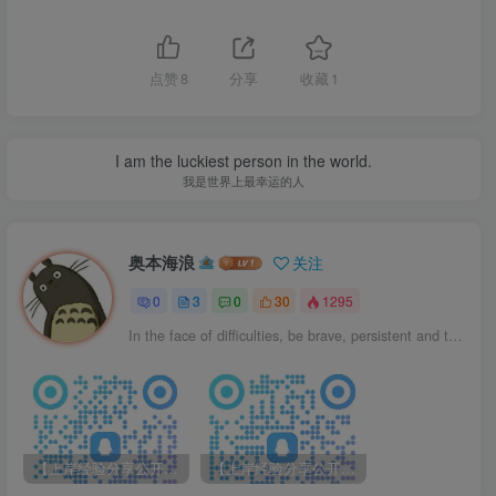
5、学习计划/督学指导
点赞
8
分享
收藏
1
6、关键环节指导&心理疏导
7、作业批改
I am the luckiest person in the world.
我是世界上最幸运的人
8、主题班会&家校服务
奥本海浪
关注
关于调班：免费更换一次院校（已开班院校)
0
3
0
30
1295
关于重学：未上岸，可再看一年视频课程
In the face of difficulties, be brave, persistent and tirelessly to overcome it.
*注:若已邮寄院校真题资料，调班需补一个真
题资料费用
【上岸经验分享公开课】安徽大学830上岸经验分享！（0519）
【上岸经验分享公开课】上海科技大学882上岸经验分享！（0518）
赠送复试速成课