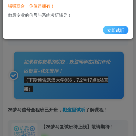
强强联合，你值得拥有！
具体院校或专业课的疑问，会在直播中
逐一解答
，
做最专业的信号与系统考研辅导！
大家在下面填表
扫码预约
。
直播答疑，过期不候
！
希望大家在直播公开课中能有所收获，好好规划，
立即试听
一定
上岸！
如果有你想看的院校，欢迎同学在我们评论
区留言~优先安排！
（下期预告武汉大学936，7.2号17点b站直
播）
25梦马信号全程班已开班，
戳这里试听
了解课程
！
【26梦马复试班待上线】​敬请期待！