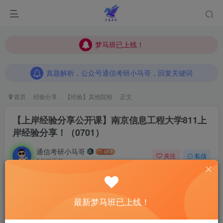
梦马班已上线！
梦马班已上线！
真题解析，公众号通信考研小马哥，回复关键词
梦马班已上线！
真题解析，公众号通信考研小马哥，回复关键词
真题解析，公众号通信考研小马哥，回复关键词
首页
经验分享
【经验】其他院校
正文
【上岸经验分享公开课】南京信息工程大学811上
岸经验分享！（0701）
通信考研小马哥
关注
私信
2年前更新
0
375
13
最新梦马班已上线！
小马哥前言：上岸
经验分享
公开课
邀请直系学长学
姐分享上岸经验
！每次公开课前，将收集同学们对