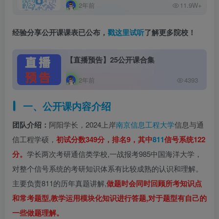
2年前
11.9W+
经验分享公开课课表已公布，
戳这里试听
了解更多院校
！
【直播预告】25公开课合集
2年前
4393
一、公开课内容介绍
团队介绍：
阿阳学长，2024上岸
南京信息工程大学
信息与通
信工程学硕，
初试分数349分，排名9，其中
811
信号系统122
分。
学长两次考研通信类学校,一战报考985中国海洋大学，
对整个信号系统的考研知识体系有比较成熟的认识和理解。
主要负责811的历年真题讲解,
做题时会同时回顾所考知识点
和常考题型,教学运用模块化知识进行答题,对于题型有自己的
一些做题理解。