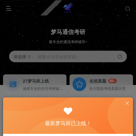
梦马通信考研
最专业的通信考研辅导~
请选择
搜索小马哥全部资源~
27梦马班上线
名校真题
99+
做最专业的信号考研辅导~
各大院校考研真题分享
择校分析
重点勾画
HOT
梦马班已上线！
各大院校择校分析
上岸学长学姐考纲勾画
梦马班已上线！
最新梦马班已上线！
梦马班已上线！