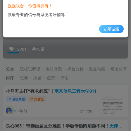
强强联合，你值得拥有！
做最专业的信号与系统考研辅导！
立即试听
2021
共10篇
分类
院校试听课
名校真题
择校分析
重点勾画
经验分享
排序
更新
浏览
点赞
评论
小马哥主打“有求必应”！
南京信息工程大学811
名校真题
郑君里
2年前
1736
良心985！带选做题区分难度！学硕专硕附加题不同！
天津大学815