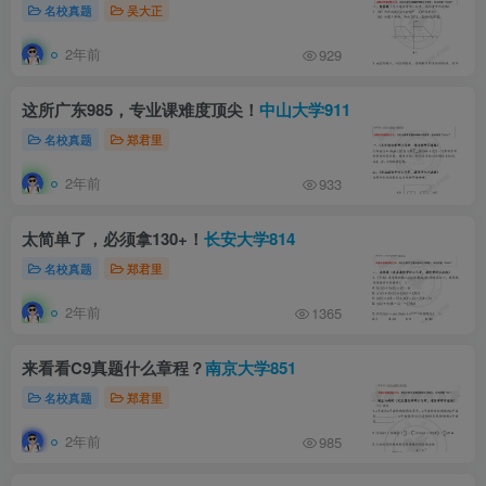
名校真题
吴大正
2年前
929
这所广东985，专业课难度顶尖！
中山大学911
名校真题
郑君里
2年前
933
太简单了，必须拿130+！
长安大学814
名校真题
郑君里
2年前
1365
来看看C9真题什么章程？
南京大学851
名校真题
郑君里
2年前
985