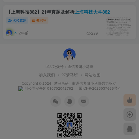
【上海科技882】21年真题及解析
上海科技大学882
名校真题
郑君里
2年前
289
b站/公众号：通信考研小马哥
加入我们
27梦马班
网站地图
Copyright © 2024 ·
梦马考研
· 由
通信考研小马哥
强力驱动.
川公网安备51010702042762
蜀ICP备2023037666号-1