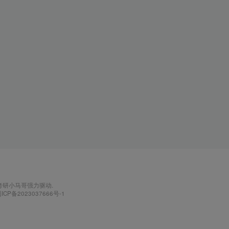
考研小马哥
强力驱动.
ICP备2023037666号-1