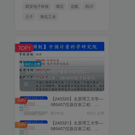
西安电子科技
湖北
北航
四川
王子
湖北工业
TOP1
652人点赞
【240319】中国计量科学研究院—
080400仪器仪表、080900电子科学与
技...
【240320】太原理工大学—
TOP2
085407仪器仪表工程、
085403集成电路工程、
2年前
652人点赞
085408光电信息工程
【240321】太原理工大学—
TOP3
085407仪器仪表工程、
085403集成电路工程、