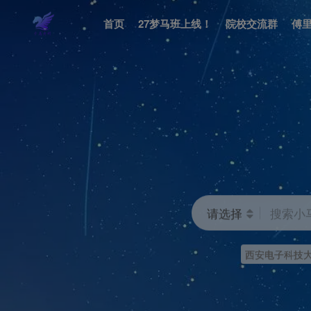
首页
27梦马班上线！
院校交流群
傅
请选择
搜索小
西安电子科技