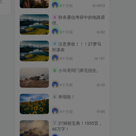
4个月前
4603
秒杀通信考研中的电路原
3
理。
3个月前
82
注意查收！！！27梦马
4
班课表
4个月前
181
小马哥同门师兄招生。
5
4个月前
42
奔现啦！
6
4个月前
86
27择校宝典！1555页，
7
46万字！