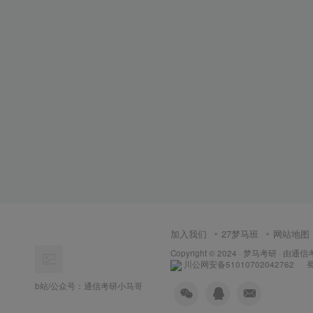
加入我们
27梦马班
网站地图
Copyright © 2024 ·
梦马考研
· 由
通信
川公网安备51010702042762
蜀
b站/公众号：通信考研小马哥