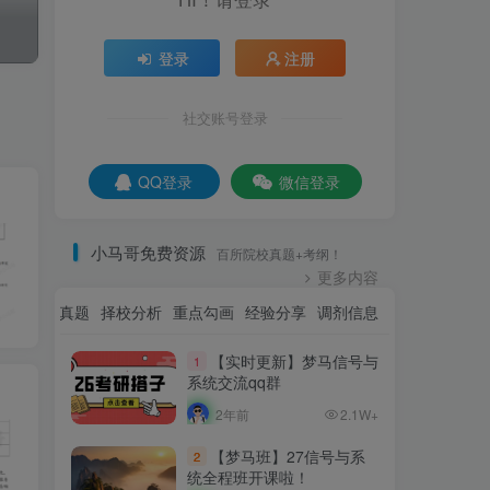
登录
注册
社交账号登录
QQ登录
微信登录
小马哥免费资源
百所院校真题+考纲！
更多内容
资讯
名校真题
择校分析
重点勾画
经验分享
调剂信息
【实时更新】梦马信号与
1
系统交流qq群
2年前
2.1W+
【梦马班】27信号与系
2
统全程班开课啦！