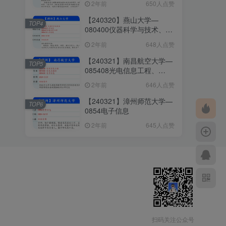
2年前
650人点赞
085408光电信息工程
【240320】燕山大学—
TOP4
080400仪器科学与技术、
085400电子信息、085407
2年前
648人点赞
仪器仪表工程、085410人工
智能
【240321】南昌航空大学—
TOP5
085408光电信息工程、
081000信息与通信、
2年前
646人点赞
085400电子信息
【240321】漳州师范大学—
TOP6
0854电子信息
2年前
645人点赞
扫码关注公众号