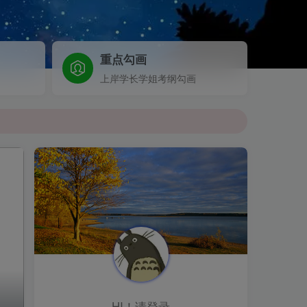
重点勾画
上岸学长学姐考纲勾画
HI！请登录