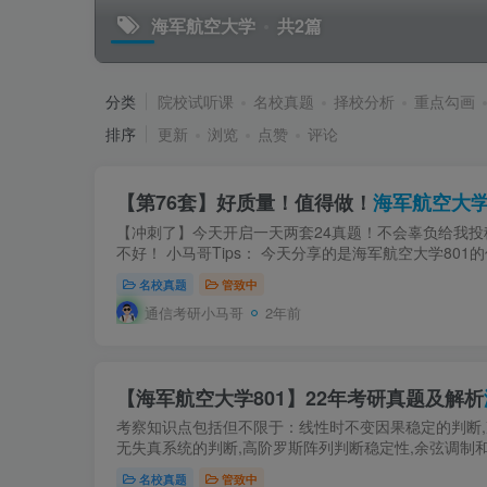
海军航空大学
共2篇
分类
院校试听课
名校真题
择校分析
重点勾画
排序
更新
浏览
点赞
评论
【第76套】好质量！值得做！
海军航空大学
【冲刺了】今天开启一天两套24真题！不会辜负给我
不好！ 小马哥Tips： 今天分享的是海军航空大学801
名校真题
管致中
通信考研小马哥
2年前
【海军航空大学801】22年考研真题及解析
考察知识点包括但不限于：线性时不变因果稳定的判断,
无失真系统的判断,高阶罗斯阵列判断稳定性,余弦调制和
名校真题
管致中