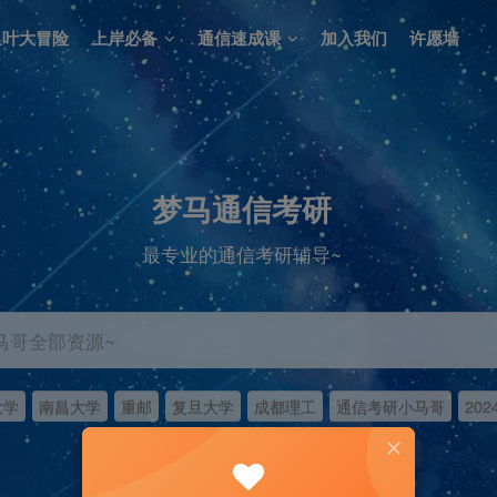
里叶大冒险
上岸必备
通信速成课
加入我们
许愿墙
梦马通信考研
最专业的通信考研辅导~
马哥全部资源~
大学
南昌大学
重邮
复旦大学
成都理工
通信考研小马哥
202