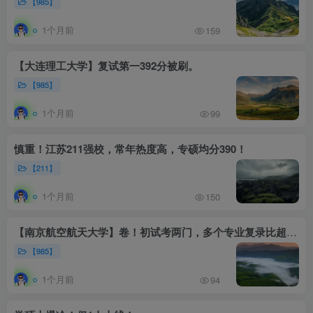
【985】
1个月前
159
【大连理工大学】复试第一392分被刷。
【985】
1个月前
99
慎重！江苏211强校，常年热度高，专硕均分390！
【211】
1个月前
150
【南京航空航天大学】卷！初试考两门，多个专业复录比超1.5！
【985】
1个月前
94