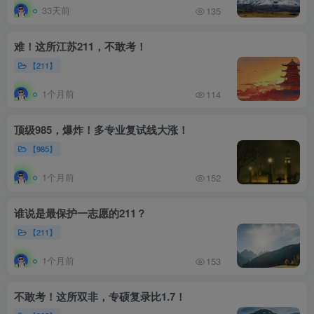
33天前
135
难！这所江苏211，不敢考！
【211】
1个月前
114
顶级985，爆炸！多专业复试线大涨！
【985】
1个月前
152
谁说是最保护一志愿的211？
【211】
1个月前
153
不敢考！这所双非，专硕复录比1.7！