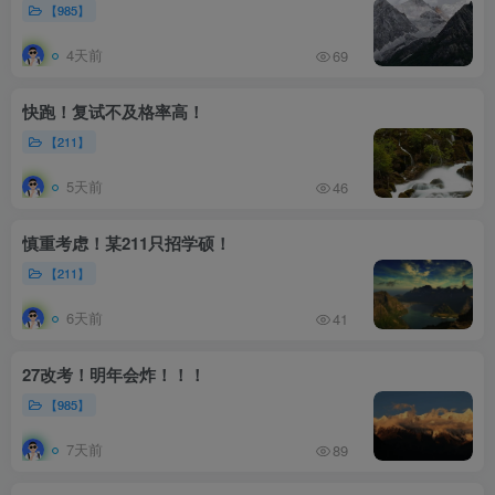
【985】
4天前
69
快跑！复试不及格率高！
【211】
5天前
46
慎重考虑！某211只招学硕！
【211】
6天前
41
27改考！明年会炸！！！
【985】
7天前
89