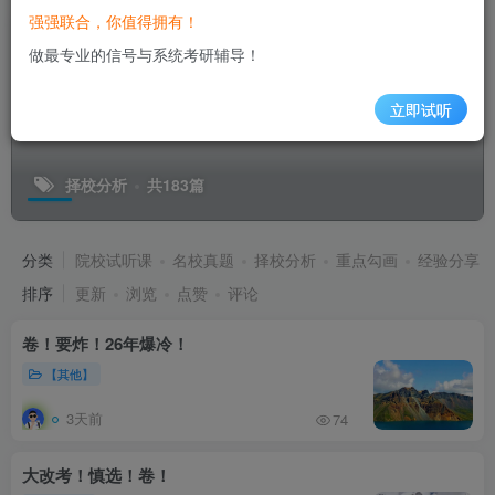
强强联合，你值得拥有！
做最专业的信号与系统考研辅导！
立即试听
择校分析
共183篇
分类
院校试听课
名校真题
择校分析
重点勾画
经验分享
排序
更新
浏览
点赞
评论
卷！要炸！26年爆冷！
【其他】
3天前
74
大改考！慎选！卷！