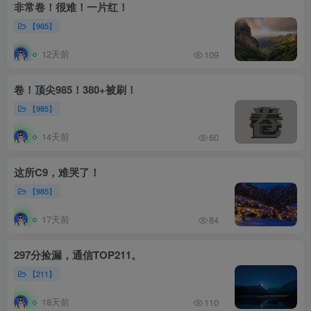
非常卷！很难！一片红！
【985】
12天前
109
卷！顶尖985！380+被刷！
【985】
14天前
60
这所C9，难哭了！
【985】
17天前
84
297分捡漏，通信TOP211。
【211】
18天前
110