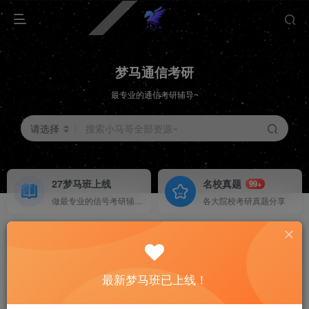
梦马通信考研
最专业的通信考研辅导~
请选择
搜索小马哥全部资源~
27梦马班上线
名校真题
99+
做最专业的信号考研辅导~
各大院校考研真题分享
择校分析
重点勾画
HOT
梦马班已上线！
各大院校择校分析
上岸学长学姐考纲勾画
梦马班已上线！
最新梦马班已上线！
梦马班已上线！