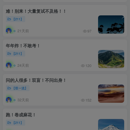
难！别来！大量复试不及格！！
【211】
21天前
97
年年炸！不敢考！
【211】
24天前
120
问的人很多！双盲！不问出身！
【双一流】
32天前
152
跑！卷成麻花！
【211】