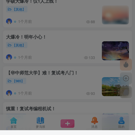
学硕大爆冷！仅1人上线！
【其他】
1个月前
88
大爆冷！明年小心！
【其他】
1个月前
133
【华中师范大学】难！复试考八门！
【985】
1个月前
93
慎重！复试考编程机试！
【985】
首页
梦马班
消息
我的
1个月前
80