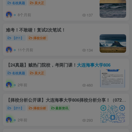
名校真题
吴大正
8个月前
137
难考！不敢碰！复试2次笔试！
【211】
择校分析
11个月前
134
【24真题】贼热门院校，考两门课！
大连海事大学806
名校真题
吴大正
2年前
460
【择校分析公开课】大连海事大学806择校分析分享！（0729）
【211】
择校分析
最新资讯
2年前
293