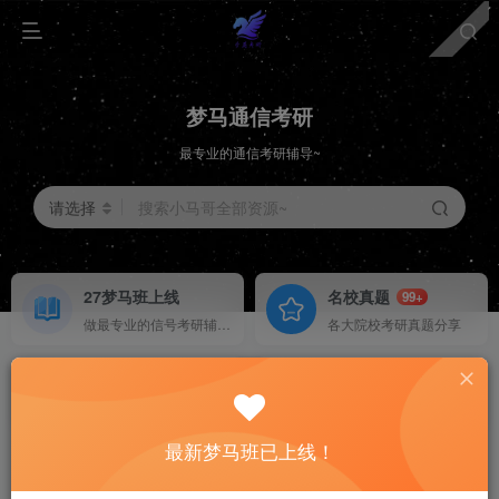
梦马通信考研
最专业的通信考研辅导~
请选择
搜索小马哥全部资源~
27梦马班上线
名校真题
99+
做最专业的信号考研辅导~
各大院校考研真题分享
择校分析
重点勾画
HOT
梦马班已上线！
各大院校择校分析
上岸学长学姐考纲勾画
梦马班已上线！
最新梦马班已上线！
梦马班已上线！