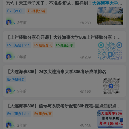
恐怖！天王老子来了，不准备复试，照样刷！
大连海事大学806
【211】
择校分析
2年前
289
【上岸经验分享公开课】大连海事大学806上岸经验分享！（0620）
【经验】211
最新资讯
经验分享
2年前
239
【大连海事806】24级大连海事大学806考研成绩排名
考研排名
2年前
196
【大连海事806】信号与系统考研配套30h课程-重点知识点勾画(讲义齐全)-大连海事大学806
【重点】211
重点勾画
2年前
236