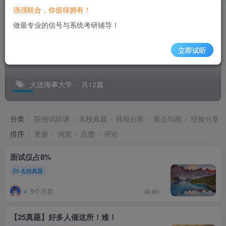
强强联合，你值得拥有！
做最专业的信号与系统考研辅导！
立即试听
大连海事大学
共12篇
分类
院校试听课
名校真题
择校分析
重点勾画
经验分享
排序
更新
浏览
点赞
评论
面试仅占8%
名校真题
5个月前
80
【25真题】好多人催这所！难！