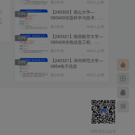
2年前
650人点赞
085408光电信息工程
【240320】燕山大学—
TOP4
080400仪器科学与技术、
085400电子信息、085407
2年前
648人点赞
仪器仪表工程、085410人工
智能
【240321】南昌航空大学—
TOP5
085408光电信息工程、
081000信息与通信、
2年前
646人点赞
085400电子信息
【240321】漳州师范大学—
TOP6
0854电子信息
2年前
645人点赞
扫码关注公众号