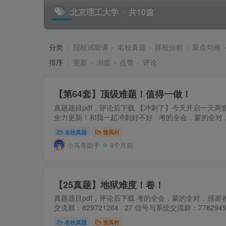
北京理工大学
共10篇
分类
院校试听课
名校真题
择校分析
重点勾画
排序
更新
浏览
点赞
评论
【第64套】顶级难题！值得一做！
真题题目pdf，评论后下载 【冲刺了】今天开启一天两
全力更新！和我一起冲刺好不好 考的全会，蒙的全对，感
名校真题
曾禹村
小马哥助手
8个月前
【25真题】地狱难度！卷！
真题题目pdf，评论后下载 考的全会，蒙的全对，感谢各
交流群：829721264 27 信号与系统交流群：778294
名校真题
曾禹村