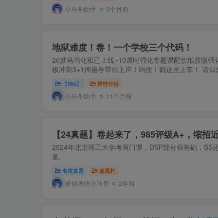
小马哥助手
9个月前
地狱难度！卷！一个学校三个代码！
26梦马强化班已上线~10课时强化专题课配套纸质版强
极冲刺3+1押题卷带你上岸！码住！戳这里上车！ 请知
【985】
择校分析
小马哥助手
11个月前
【24真题】卷起来了，985评级A+，缩招
2024年北京理工大学考两门课，DSP部分很基础，S
量。
名校真题
曾禹村
通信考研小马哥
2年前