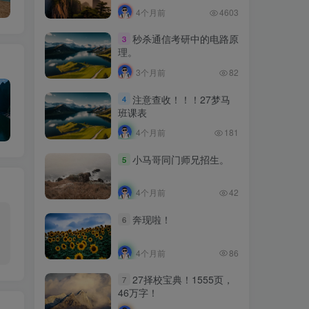
4个月前
4603
秒杀通信考研中的电路原
3
理。
3个月前
82
注意查收！！！27梦马
4
班课表
4个月前
181
小马哥同门师兄招生。
5
4个月前
42
奔现啦！
6
4个月前
86
27择校宝典！1555页，
7
46万字！