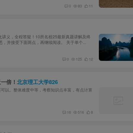
0
83
11
化讲义，全程答疑！10所名校25最新真题讲解及终
悉，并接受下面两点，再继续阅读。 关于单个...
0
125
12
近一倍！
北京理工大学826
S还可以。整体难度中等，考察知识点丰富，有点计算
16
516
8