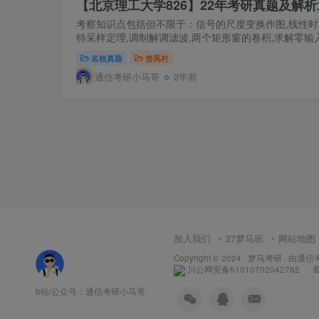
【北京理工大学826】22年考研真题及解析
考察知识点包括但不限于：信号的尺度变换作图,线性时
特采样定理,调制解调滤波,两个矩形窗的卷积,求解零输入
名校真题
曾禹村
通信考研小马哥
2年前
加入我们
27梦马班
网站地图
Copyright © 2024 ·
梦马考研
· 由
通信
川公网安备51010702042762
蜀
b站/公众号：通信考研小马哥