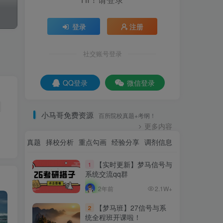
登录
注册
社交账号登录
QQ登录
微信登录
小马哥免费资源
百所院校真题+考纲！
更多内容
资讯
名校真题
择校分析
重点勾画
经验分享
调剂信息
【实时更新】梦马信号与
1
系统交流qq群
2年前
2.1W+
【梦马班】27信号与系
2
统全程班开课啦！