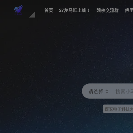
首页
27梦马班上线！
院校交流群
傅
请选择
搜索小
西安电子科技