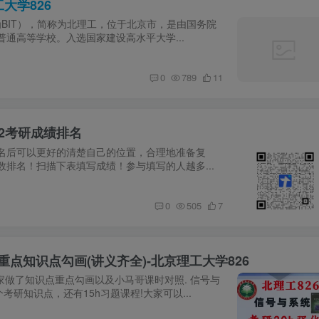
大学826
logy，缩写为BIT），简称为北理工，位于北京市，是由国务院
通高等学校。入选国家建设高水平大学...
0
789
11
802考研成绩排名
名后可以更好的清楚自己的位置，合理地准备复
排名！扫描下表填写成绩！参与填写的人越多...
0
505
7
重点知识点勾画(讲义齐全)-北京理工大学826
家做了知识点重点勾画以及小马哥课时对照. 信号与
个考研知识点，还有15h习题课程!大家可以...