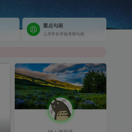
重点勾画
上岸学长学姐考纲勾画
HI！请登录