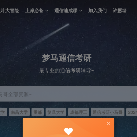
里叶大冒险
上岸必备
通信速成课
加入我们
许愿墙
梦马通信考研
最专业的通信考研辅导~
马哥全部资源~
大学
南昌大学
重邮
复旦大学
成都理工
通信考研小马哥
202