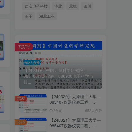
西安电子科技
湖北
北航
四川
王子
湖北工业
TOP1
652人点赞
【240319】中国计量科学研究院—
080400仪器仪表、080900电子科学与
技...
【240320】太原理工大学—
TOP2
085407仪器仪表工程、
085403集成电路工程、
2年前
652人点赞
085408光电信息工程
【240321】太原理工大学—
TOP3
085407仪器仪表工程、
085403集成电路工程、