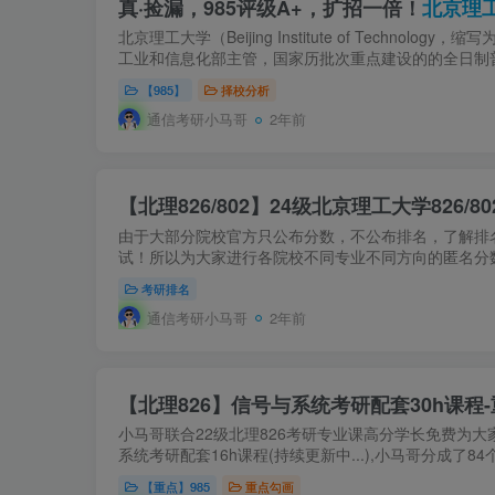
真·捡漏，985评级A+，扩招一倍！
北京理工
北京理工大学（Beijing Institute of Techno
工业和信息化部主管，国家历批次重点建设的的全日制普
【985】
择校分析
通信考研小马哥
2年前
【北理826/802】24级北京理工大学826/
由于大部分院校官方只公布分数，不公布排名，了解排
试！所以为大家进行各院校不同专业不同方向的匿名分数
考研排名
通信考研小马哥
2年前
【北理826】信号与系统考研配套30h课程-
小马哥联合22级北理826考研专业课高分学长免费为大
系统考研配套16h课程(持续更新中...),小马哥分成了84
【重点】985
重点勾画