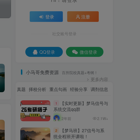
登录
注册
社交账号登录
QQ登录
微信登录
小马哥免费资源
百所院校真题+考纲！
更多内容
资讯
名校真题
择校分析
重点勾画
经验分享
调剂信息
【实时更新】梦马信号与
1
系统交流qq群
2年前
2.1W+
【梦马班】27信号与系
2
统全程班开课啦！