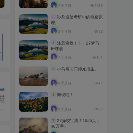
4个月前
4619
秒杀通信考研中的电路原
3
理。
3个月前
82
注意查收！！！27梦马
4
班课表
4个月前
181
小马哥同门师兄招生。
5
4个月前
42
奔现啦！
6
4个月前
86
27择校宝典！1555页，
7
46万字！