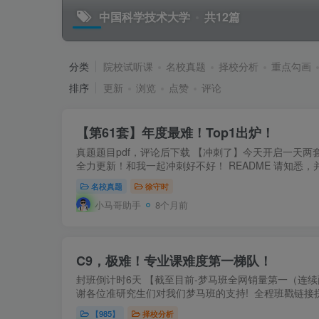
中国科学技术大学
共12篇
分类
院校试听课
名校真题
择校分析
重点勾画
排序
更新
浏览
点赞
评论
【第61套】年度最难！Top1出炉！
真题题目pdf，评论后下载 【冲刺了】今天开启一天两
全力更新！和我一起冲刺好不好！ README 请知悉，
名校真题
徐守时
小马哥助手
8个月前
C9，极难！专业课难度第一梯队！
封班倒计时6天 【截至目前-梦马班全网销量第一（连续
谢各位准研究生们对我们梦马班的支持! 全程班戳链接拼
【985】
择校分析