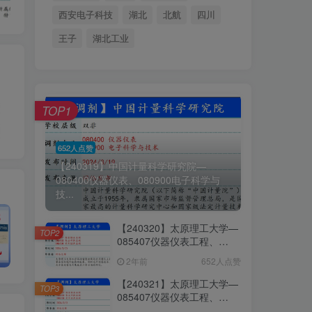
西安电子科技
湖北
北航
四川
王子
湖北工业
TOP1
652人点赞
【240319】中国计量科学研究院—
080400仪器仪表、080900电子科学与
技...
【240320】太原理工大学—
TOP2
085407仪器仪表工程、
085403集成电路工程、
2年前
652人点赞
085408光电信息工程
【240321】太原理工大学—
TOP3
085407仪器仪表工程、
085403集成电路工程、