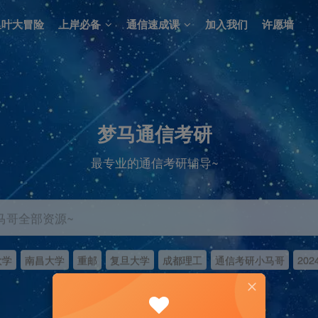
里叶大冒险
上岸必备
通信速成课
加入我们
许愿墙
梦马通信考研
最专业的通信考研辅导~
马哥全部资源~
大学
南昌大学
重邮
复旦大学
成都理工
通信考研小马哥
202