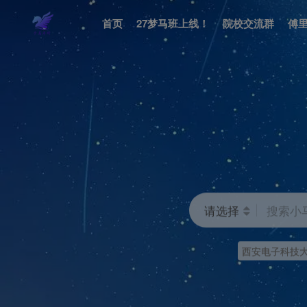
首页
27梦马班上线！
院校交流群
傅
请选择
搜索小
西安电子科技