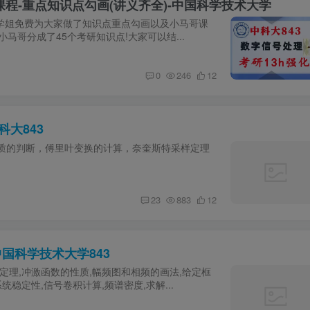
课程-重点知识点勾画(讲义齐全)-中国科学技术大学
分学姐免费为大家做了知识点重点勾画以及小马哥课
,小马哥分成了45个考研知识点!大家可以结...
0
246
12
科大843
质的判断，傅里叶变换的计算，奈奎斯特采样定理
23
883
12
中国科学技术大学843
定理,冲激函数的性质,幅频图和相频的画法,给定框
稳定性,信号卷积计算,频谱密度,求解...