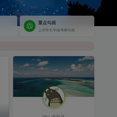
重点勾画
上岸学长学姐考纲勾画
HI！请登录