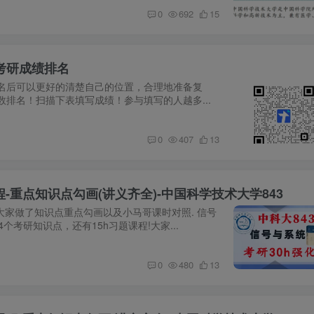
0
692
15
3考研成绩排名
名后可以更好的清楚自己的位置，合理地准备复
排名！扫描下表填写成绩！参与填写的人越多...
0
407
13
程-重点知识点勾画(讲义齐全)-中国科学技术大学843
大家做了知识点重点勾画以及小马哥课时对照. 信号
4个考研知识点，还有15h习题课程!大家...
0
480
13