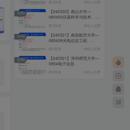
2年前
650人点赞
085408光电信息工程
【240320】燕山大学—
TOP4
080400仪器科学与技术、
085400电子信息、085407
2年前
648人点赞
仪器仪表工程、085410人工
智能
【240321】南昌航空大学—
TOP5
085408光电信息工程、
081000信息与通信、
2年前
646人点赞
085400电子信息
【240321】漳州师范大学—
TOP6
0854电子信息
2年前
645人点赞