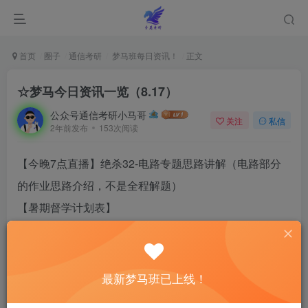
首页
圈子
通信考研
梦马班每日资讯！
正文
☆梦马今日资讯一览（8.17）
公众号通信考研小马哥
关注
私信
2年前发布
153次阅读
【今晚7点直播】绝杀32-电路专题思路讲解（电路部分
的作业思路介绍，不是全程解题）
【暑期督学计划表】
https://www.tongxinkaoyan.com/12535.html
【第13次作业】暑期督学作业0815-0817已上传到上课
APP——课后巩固，作业截止提交时间：8月20日下午5
最新梦马班已上线！
点！