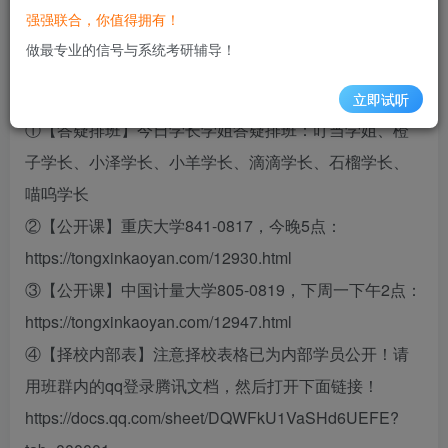
【绝杀32专题】逐题解析和讲解已经全部上传到APP，
强强联合，你值得拥有！
请用今年最新解析，千万不要用去年的！！！因为去年
做最专业的信号与系统考研辅导！
是临时做的解析，错误很多！
立即试听
①【答疑排班】今日学长学姐答疑排班：叮当学姐、橙
子学长、小泽学长、小羊学长、滴滴学长、石榴学长、
喵呜学长
②【公开课】重庆大学841-0817，今晚5点：
https://tongxinkaoyan.com/12930.html
③【公开课】中国计量大学805-0819，下周一下午2点：
https://tongxinkaoyan.com/12947.html
④【择校内部表】注意择校表格已为内部学员公开！请
用班群内的qq登录腾讯文档，然后打开下面链接！
https://docs.qq.com/sheet/DQWFkU1VaSHd6UEFE?