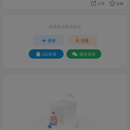
分享
收藏
请登录后发表评论
登录
注册
QQ登录
微信登录