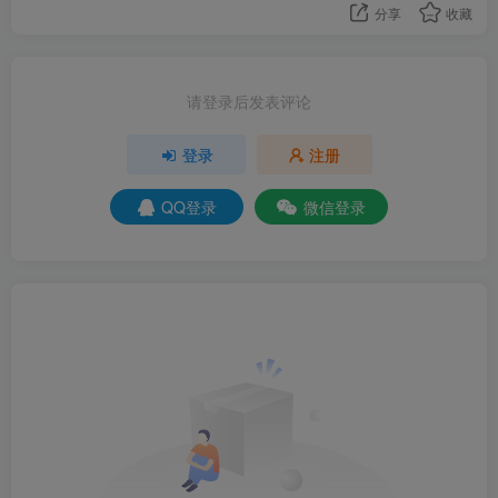
分享
收藏
请登录后发表评论
登录
注册
QQ登录
微信登录