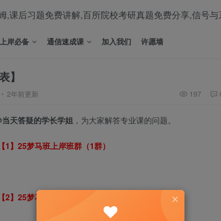
上岸必备
通信速成课
加入我们
许愿墙
讯！
正文
班表】
2年前更新
197
@当天答疑的学长学姐
，为大家解答专业课的问题。
【1】25梦马班上岸班群（1群）
【2】25梦马班上岸班群（2群）