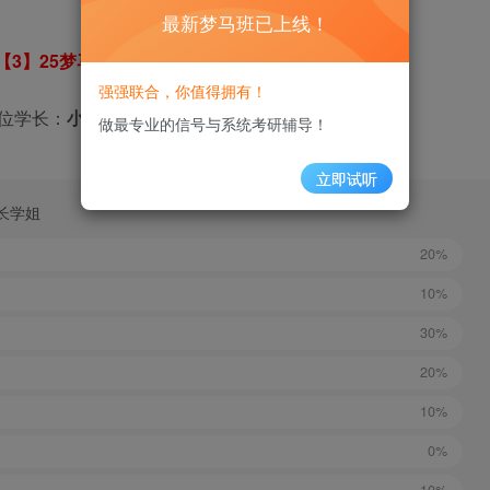
最新梦马班已上线！
【3】25梦马班上岸班群（3群）
强强联合，你值得拥有！
位学长：
小泽学长、石榴学长
。
做最专业的信号与系统考研辅导！
立即试听
学长学姐
20%
10%
30%
20%
10%
0%