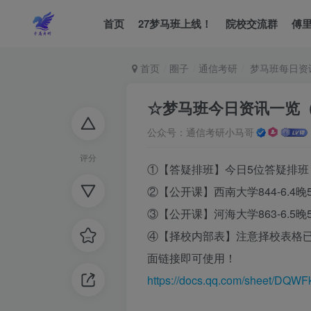
首页
27梦马班上线！
院校交流群
傅
首页
圈子
通信考研
梦马班每日资
☆梦马班今日资讯一览（6
公众号：通信考研小马哥
评分
①【答疑排班】今日5位答疑排
②【公开课】西南大学844-6.4晚
③【公开课】河海大学863-6.5晚
④【择校内部表】注意择校表格已
面链接即可使用！
https://docs.qq.com/sheet/D