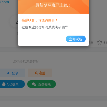
n.com
最新梦马班已上线！
强强联合，你值得拥有！
评分
做最专业的信号与系统考研辅导！
欢迎为Ta评分
立即试听
分享
收
请登录后发表评论
登录
注册
QQ登录
微信登录