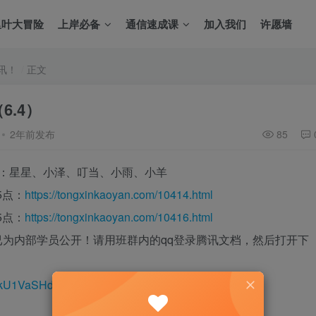
里叶大冒险
上岸必备
通信速成课
加入我们
许愿墙
讯！
正文
.4）
2年前发布
85
班：星星、小泽、叮当、小雨、小羊
5点：
https://tongxinkaoyan.com/10414.html
5点：
https://tongxinkaoyan.com/10416.html
为内部学员公开！请用班群内的qq登录腾讯文档，然后打开下
QWFkU1VaSHd6UEFE?tab=000001