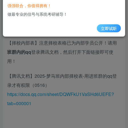
⑤【答疑排班】今日6位答疑排班：小泽、橙子、星星、
强强联合，你值得拥有！
小雨、 小李、小羊
做最专业的信号与系统考研辅导！
立即试听
【择校内部表】注意择校表格已为内部学员公开！请用
班群内的qq
登录腾讯文档，然后打开下面链接即可使
用！
【腾讯文档】2025-梦马班内部择校表-用进班群的qq登
录才有权限（0516）
https://docs.qq.com/sheet/DQWFkU1VaSHd6UEFE?
tab=000001