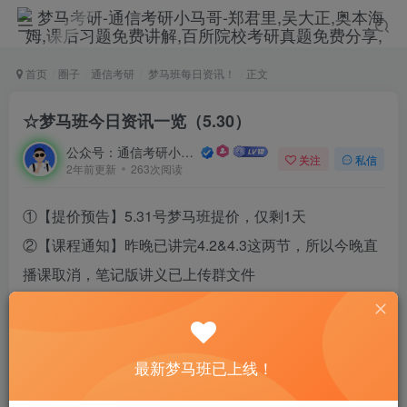
首页
圈子
通信考研
梦马班每日资讯！
正文
☆梦马班今日资讯一览（5.30）
公众号：通信考研小马哥
关注
私信
2年前更新
263次阅读
①【提价预告】5.31号梦马班提价，仅剩1天
②【课程通知】昨晚已讲完4.2&4.3这两节，所以今晚直
播课取消，笔记版讲义已上传群文件
③【公开课】武汉科技813-5.30晚5点：
https://tongxinkaoyan.com/10333.html
④【公开课】复旦大学957-5.31早10点：
最新梦马班已上线！
https://tongxinkaoyan.com/10377.html