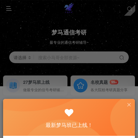
梦马通信考研
最专业的通信考研辅导~
请选择
搜索小马哥全部资源~
27梦马班上线
名校真题
99+
做最专业的信号考研辅导~
各大院校考研真题分享
择校分析
重点勾画
HOT
各大院校择校分析
上岸学长学姐考纲勾画
最新梦马班已上线！