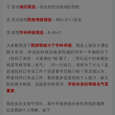
① 首先
地区筛选
：找出你想去的地区院校
② 其次按照
院校等级筛选
：985>211>双非
③ 按照
学科评级筛选
：A>B>C
大多数情况下
院校
等级大于学科评级
。我是上海交大通信
硕士毕业，毕业的时候实验室同届的同学一半都转行了
（转码工资高，大家都向“
钱
”看了）！所以这个时候看的
就是学校等级（名气），问一问自己，读研为了什么？是
必须找对口专业工作？还是要学历敲门砖？而且我认为，
即使找对口专业工作，看的更多也是你的个人能力，硕士
阶段努力程度。也就是学校背书，
学校本身的等级名气更
重要
。
我也会在文章中写出，我今年做择校分析时发现的规律，
以及我的个人理解。如下