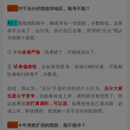
Q1：
对于压分的院校和地区。能考不能？
A1：
我做的院校中，确实存在一些院校，分数较低，这里
就不点名了，会引流。你们自己去看。所谓的“压分”我认
为有两个原因：
① 学校
改卷严格
，结果错了，可能就没分了。
②
试卷偏难怪
，比如某些双非，你做C9的试卷，可能都
比做他们的卷子，分数高。
总结：我认为，“压分”不是针对你的个人行为。
压分大家
也是公平竞争
，但如果你没上岸，调剂就没有优势了。所
以如果你
没打算调剂，可以选
。如果想给自己留后路，必
须上岸，即使调剂。那就换一所不压分的院校吧。
Q2：
今年突然扩招的院校，能不能冲？