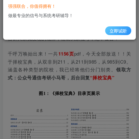
择校宝典
强强联合，你值得拥有！
做最专业的信号与系统考研辅导！
哈喽大家好，之前答应大家，在报考之前汇总择校分析。
立即试听
告诉大家我发现的规律，辅助大家报考，绝不食言！
千呼万唤始出来！一共
1156页
pdf，今天全部放送！！关
于择校宝典，从双非到211，从211到985，从985到C9。
涵盖各种类型的院校，我已经将他们分门别类。
领取方
式：
公众号通信考研小马哥，
后台回复
“择校宝典”
图1：《择校宝典》目录页展示