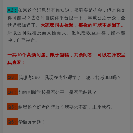
A2：
如果这个消息只有你知道，那确实是机会，但是你觉
得可能吗？去各种自媒体平台搜一下，早就公之于众，全
世界都知道了。
大家都想去捡漏，那捡的可就不是漏了。
所以这种院校反而风险更大。但风险收益并存，能不能
冲，自己决定。
一共10个高频问题。限于篇幅，其余问答，可以在择校宝
典查看：
Q3：
我想考380，我现在专业课学了一轮，能考380吗？
Q4：
如何判断学校是否公平，是否无歧视？
Q5：
给我推个好考的院校？我要求不高，上岸就行。
Q6：
学硕or专硕？